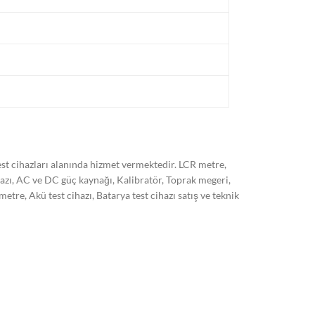
t cihazları alanında hizmet vermektedir. LCR metre,
hazı, AC ve DC güç kaynağı, Kalibratör, Toprak megeri,
, Akü test cihazı, Batarya test cihazı satış ve teknik
 son sistem cihazlarımız ile ISO/EN 17025 standardına
kli olarak arttırmayı hedeflemekteyiz. Markalar:
 HT italia, Kyoritsu