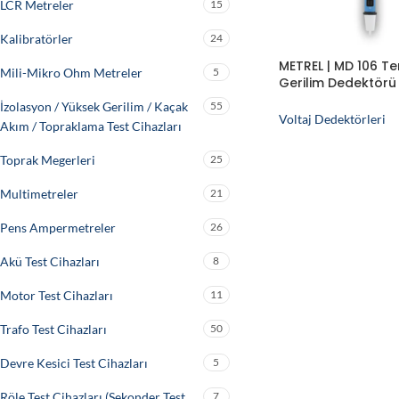
LCR Metreler
15
Kalibratörler
24
METREL | MD 106 T
Mili-Mikro Ohm Metreler
5
Gerilim Dedektörü
AC, Kalem Tipi)
İzolasyon / Yüksek Gerilim / Kaçak
55
Voltaj Dedektörleri
Akım / Topraklama Test Cihazları
Toprak Megerleri
25
Multimetreler
21
Pens Ampermetreler
26
Akü Test Cihazları
8
Motor Test Cihazları
11
Trafo Test Cihazları
50
Devre Kesici Test Cihazları
5
Röle Test Cihazları (Sekonder Test
7