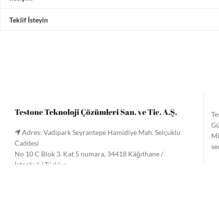
Teklif İsteyin
Testone Teknoloji Çözümleri San. ve Tic. A.Ş.
Te
Gü
Adres: Vadipark Seyrantepe Hamidiye Mah. Selçuklu
Mi
Caddesi
se
No 10 C Blok 3. Kat 5 numara, 34418 Kâğıthane /
İstanbul / Türkiye
Te
Tel:
+90 (212) 221 60 61
/ 221 33 34
gö
Faks: +90 (212) 222 9090
Me
Email:
info@testone.com.tr