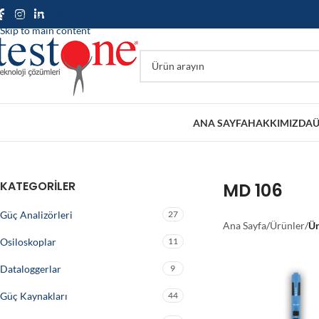
Skip to navigation
Skip to main content
ANA SAYFA
HAKKIMIZDA
Ü
KATEGORILER
MD 106
Güç Analizörleri
27
Ana Sayfa
/
Ürünler
/
Ür
Osiloskoplar
11
Dataloggerlar
9
Güç Kaynakları
44