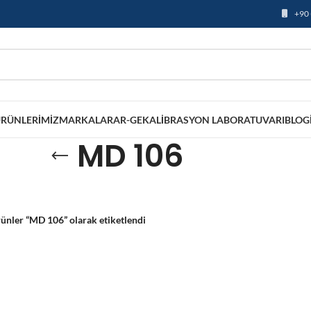
+90 
RÜNLERIMIZ
MARKALAR
AR-GE
KALIBRASYON LABORATUVARI
BLOG
MD 106
ünler “MD 106” olarak etiketlendi