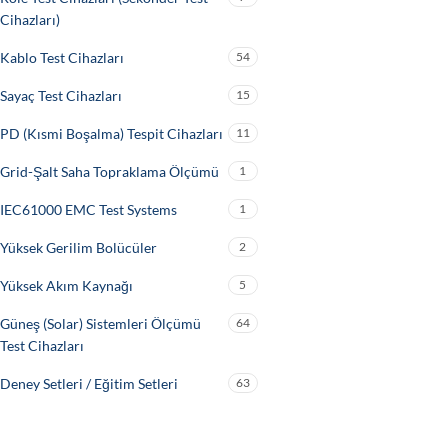
Cihazları)
Kablo Test Cihazları
54
Sayaç Test Cihazları
15
PD (Kısmi Boşalma) Tespit Cihazları
11
Grid-Şalt Saha Topraklama Ölçümü
1
IEC61000 EMC Test Systems
1
Yüksek Gerilim Bolücüler
2
Yüksek Akım Kaynağı
5
Güneş (Solar) Sistemleri Ölçümü
64
Test Cihazları
Deney Setleri / Eğitim Setleri
63