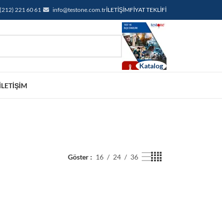
(212) 221 60 61
info@testone.com.tr
İLETIŞIM
FIYAT TEKLIFI
İLETIŞIM
Göster
16
24
36