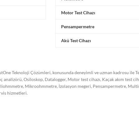
Motor Test Cihazı
Pensampermetre
Akü Test Cihazı
stOne Teknoloji Çözümleri, konusunda deneyimli ve uzman kadrosu ile Tes
ç analizörü, Osiloskop, Datalogger, Motor test cihazı, Kaçak akım test ci
liohmmetre, Mikroohmmetre, İzolasyon megeri, Pensampermetre, Multimetre
rvis hizmetleri.
stone Teknoloji Çözümleri olarak kalibrasyon işleminin önemini bilerek,
re akredite olarak kalibrasyon hizmeti vermekte ve hizmet kalitemizi süre
trel, Hioki, Omicron, Doble, Yokogawa, Kikusui, Megger, Sonel, Vanguard,