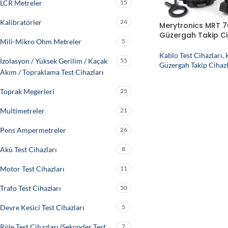
LCR Metreler
15
Kalibratörler
24
Merytronics MRT 7
Güzergah Takip Ci
Mili-Mikro Ohm Metreler
5
Kablo Test Cihazları
,
İzolasyon / Yüksek Gerilim / Kaçak
55
Güzergah Takip Cihazl
Akım / Topraklama Test Cihazları
Toprak Megerleri
25
Multimetreler
21
Pens Ampermetreler
26
Akü Test Cihazları
8
Motor Test Cihazları
11
Trafo Test Cihazları
50
Devre Kesici Test Cihazları
5
Röle Test Cihazları (Sekonder Test
7