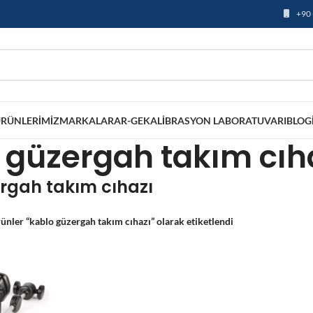
+90 
RÜNLERIMIZ
MARKALAR
AR-GE
KALIBRASYON LABORATUVARI
BLOG
 güzergah takım cıh
rgah takım cıhazı
ünler “kablo güzergah takım cıhazı” olarak etiketlendi