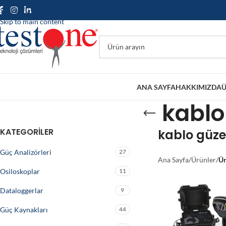
Skip to navigation
Skip to main content
ANA SAYFA
HAKKIMIZDA
Ü
kablo
KATEGORILER
kablo güze
Güç Analizörleri
27
Ana Sayfa
/
Ürünler
/
Ür
Osiloskoplar
11
Dataloggerlar
9
Güç Kaynakları
44