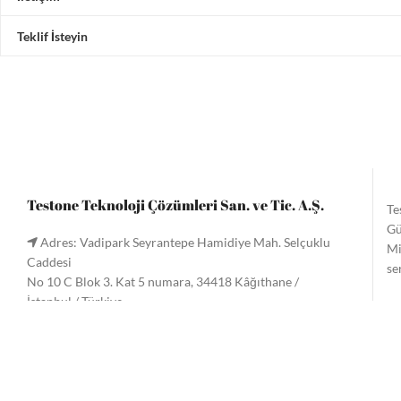
Teklif İsteyin
Testone Teknoloji Çözümleri San. ve Tic. A.Ş.
Te
Gü
Adres: Vadipark Seyrantepe Hamidiye Mah. Selçuklu
Mi
Caddesi
se
No 10 C Blok 3. Kat 5 numara, 34418 Kâğıthane /
İstanbul / Türkiye
Te
Tel:
+90 (212) 221 60 61
/ 221 33 34
gö
Faks: +90 (212) 222 9090
Me
Email:
info@testone.com.tr