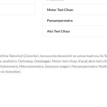
Motor Test Cihazı
Pensampermetre
Akü Test Cihazı
stOne Teknoloji Çözümleri, konusunda deneyimli ve uzman kadrosu ile Tes
ç analizörü, Osiloskop, Datalogger, Motor test cihazı, Kaçak akım test ci
liohmmetre, Mikroohmmetre, İzolasyon megeri, Pensampermetre, Multimetre
rvis hizmetleri.
stone Teknoloji Çözümleri olarak kalibrasyon işleminin önemini bilerek,
re akredite olarak kalibrasyon hizmeti vermekte ve hizmet kalitemizi süre
trel, Hioki, Omicron, Doble, Yokogawa, Kikusui, Megger, Sonel, Vanguard,