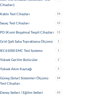
Cihazları)
Kablo Test Cihazları
54
Sayaç Test Cihazları
15
PD (Kısmi Boşalma) Tespit Cihazları
11
Grid-Şalt Saha Topraklama Ölçümü
1
IEC61000 EMC Test Systems
1
Yüksek Gerilim Bolücüler
2
Yüksek Akım Kaynağı
5
Güneş (Solar) Sistemleri Ölçümü
64
Test Cihazları
Deney Setleri / Eğitim Setleri
63