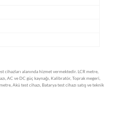
t cihazları alanında hizmet vermektedir. LCR metre,
hazı, AC ve DC güç kaynağı, Kalibratör, Toprak megeri,
, Akü test cihazı, Batarya test cihazı satış ve teknik
 son sistem cihazlarımız ile ISO/EN 17025 standardına
kli olarak arttırmayı hedeflemekteyiz. Markalar:
 HT italia, Kyoritsu