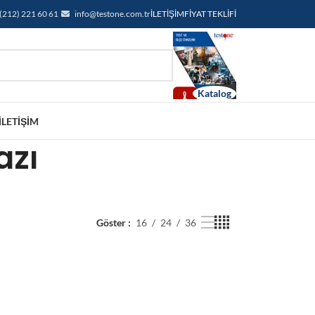
(212) 221 60 61
info@testone.com.tr
İLETIŞIM
FIYAT TEKLIFI
İLETIŞIM
azı
Göster
16
24
36