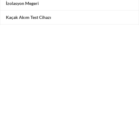
İzolasyon Megeri
Kaçak Akım Test Cihazı
Multimetre
Motor Test Cihazı
Pensampermetre
Akü Test Cihazı
Testone Teknoloji Çözümleri San. ve Tic. A.Ş.
Adres: Vadipark Seyrantepe Hamidiye Mah. Selçuklu
Caddesi
No 10 C Blok 3. Kat 5 numara, 34418 Kâğıthane / İstanbul /
Türkiye