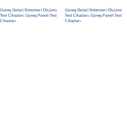
(I-V Eğrisi & PV Analizörü) 20A
Cihazı (I-V Eğrisi & PV
Analizörü) 40A
Güneş (Solar) Sistemleri Ölçümü
Güneş (Solar) Sistemleri Ölçümü
Test Cihazları
,
Güneş Paneli Test
Test Cihazları
,
Güneş Paneli Test
Cihazları
Cihazları