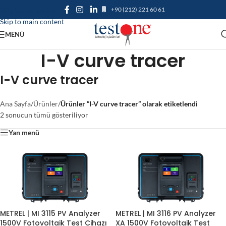
+90 (212) 221 60 61
Skip to navigation
Skip to main content
MENÜ
I-V curve tracer
I-V curve tracer
Ana Sayfa
/
Ürünler
/
Ürünler “I-V curve tracer” olarak etiketlendi
2 sonucun tümü gösteriliyor
Yan menü
METREL | MI 3115 PV Analyzer
METREL | MI 3116 PV Analyzer
1500V Fotovoltaik Test Cihazı
XA 1500V Fotovoltaik Test