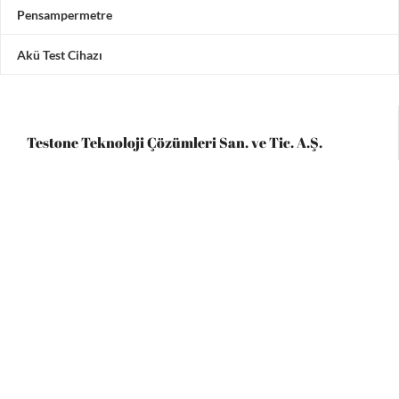
Pensampermetre
Akü Test Cihazı
Testone Teknoloji Çözümleri San. ve Tic. A.Ş.
Adres: Vadipark Seyrantepe Hamidiye Mah. Selçuklu
Caddesi
No 10 C Blok 3. Kat 5 numara, 34418 Kâğıthane / İstanbul /
Türkiye
Tel:
+90 (212) 221 60 61
/ 221 33 34
Faks: +90 (212) 222 9090
Email:
info@testone.com.tr
TestOne Teknoloji Çözümleri, konusunda deneyimli ve uzman