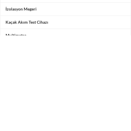
İzolasyon Megeri
Kaçak Akım Test Cihazı
Multimetre
Motor Test Cihazı
Pensampermetre
Akü Test Cihazı
Testone Teknoloji Çözümleri San. ve Tic. A.Ş.
Adres: Vadipark Seyrantepe Hamidiye Mah. Selçuklu
Caddesi
No 10 C Blok 3. Kat 5 numara, 34418 Kâğıthane / İstanbul /