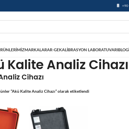
+90 
RÜNLERIMIZ
MARKALAR
AR-GE
KALIBRASYON LABORATUVARI
BLOG
 Kalite Analiz Cihazı
Analiz Cihazı
ünler “Akü Kalite Analiz Cihazı” olarak etiketlendi