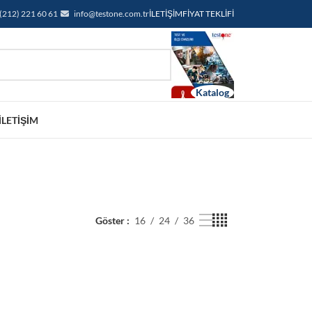
(212) 221 60 61
info@testone.com.tr
İLETIŞIM
FIYAT TEKLIFI
İLETIŞIM
Göster
16
24
36