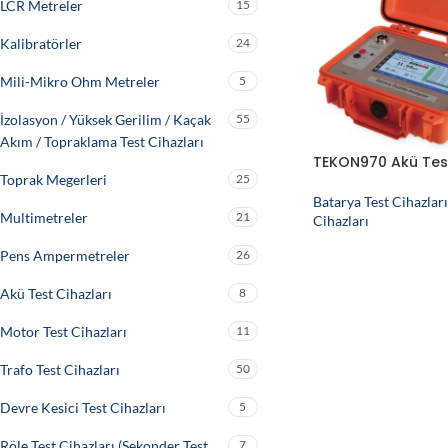
LCR Metreler
15
Kalibratörler
24
Mili-Mikro Ohm Metreler
5
İzolasyon / Yüksek Gerilim / Kaçak
55
Akım / Topraklama Test Cihazları
TEKON970 Akü Test
Toprak Megerleri
25
Batarya Test Cihazları
Multimetreler
21
Cihazları
Pens Ampermetreler
26
Akü Test Cihazları
8
Motor Test Cihazları
11
Trafo Test Cihazları
50
Devre Kesici Test Cihazları
5
Röle Test Cihazları (Sekonder Test
7