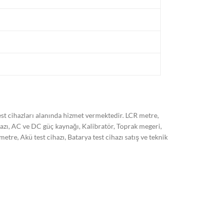
t cihazları alanında hizmet vermektedir. LCR metre,
hazı, AC ve DC güç kaynağı, Kalibratör, Toprak megeri,
, Akü test cihazı, Batarya test cihazı satış ve teknik
 son sistem cihazlarımız ile ISO/EN 17025 standardına
kli olarak arttırmayı hedeflemekteyiz. Markalar:
 HT italia, Kyoritsu