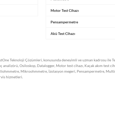
Motor Test Cihazı
Pensampermetre
Akü Test Cihazı
stOne Teknoloji Çözümleri, konusunda deneyimli ve uzman kadrosu ile Tes
ç analizörü, Osiloskop, Datalogger, Motor test cihazı, Kaçak akım test ci
liohmmetre, Mikroohmmetre, İzolasyon megeri, Pensampermetre, Multimetre
rvis hizmetleri.
stone Teknoloji Çözümleri olarak kalibrasyon işleminin önemini bilerek,
re akredite olarak kalibrasyon hizmeti vermekte ve hizmet kalitemizi süre
trel, Hioki, Omicron, Doble, Yokogawa, Kikusui, Megger, Sonel, Vanguard,