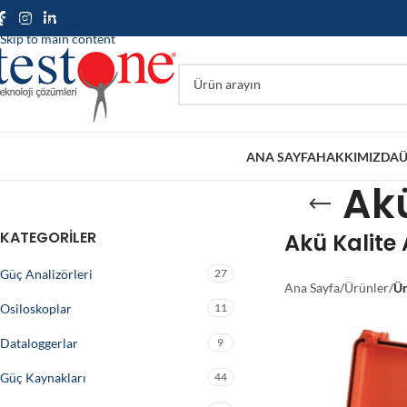
Skip to navigation
Skip to main content
ANA SAYFA
HAKKIMIZDA
Ü
Akü
KATEGORILER
Akü Kalite 
Güç Analizörleri
27
Ana Sayfa
/
Ürünler
/
Ür
Osiloskoplar
11
Dataloggerlar
9
Güç Kaynakları
44