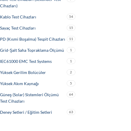
Cihazları)
Kablo Test Cihazları
54
Sayaç Test Cihazları
15
PD (Kısmi Boşalma) Tespit Cihazları
11
Grid-Şalt Saha Topraklama Ölçümü
1
IEC61000 EMC Test Systems
1
Yüksek Gerilim Bolücüler
2
Yüksek Akım Kaynağı
5
Güneş (Solar) Sistemleri Ölçümü
64
Test Cihazları
Deney Setleri / Eğitim Setleri
63