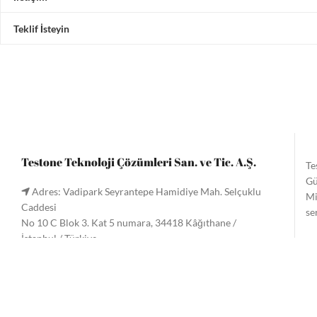
Teklif İsteyin
Testone Teknoloji Çözümleri San. ve Tic. A.Ş.
Te
Gü
Adres: Vadipark Seyrantepe Hamidiye Mah. Selçuklu
Mi
Caddesi
se
No 10 C Blok 3. Kat 5 numara, 34418 Kâğıthane /
İstanbul / Türkiye
Te
Tel:
+90 (212) 221 60 61
/ 221 33 34
gö
Faks: +90 (212) 222 9090
Me
Email:
info@testone.com.tr