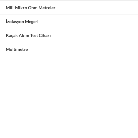
Mili-Mikro Ohm Metreler
İzolasyon Megeri
Kaçak Akım Test Cihazı
Multimetre
Motor Test Cihazı
Pensampermetre
Akü Test Cihazı
Testone Teknoloji Çözümleri San. ve Tic. A.Ş.
Adres: Vadipark Seyrantepe Hamidiye Mah. Selçuklu