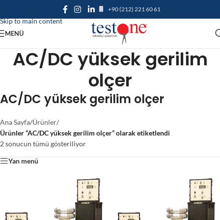
+90 (212) 221 60 61
Skip to navigation
Skip to main content
MENÜ
AC/DC yüksek gerilim
olçer
AC/DC yüksek gerilim olçer
Ana Sayfa
/
Ürünler
/
Ürünler “AC/DC yüksek gerilim olçer” olarak etiketlendi
2 sonucun tümü gösteriliyor
Yan menü