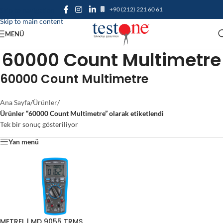
+90 (212) 221 60 61
Skip to navigation
Skip to main content
MENÜ
60000 Count Multimetre
60000 Count Multimetre
Ana Sayfa
/
Ürünler
/
Ürünler “60000 Count Multimetre” olarak etiketlendi
Tek bir sonuç gösteriliyor
Yan menü
METREL | MD 9055 TRMS