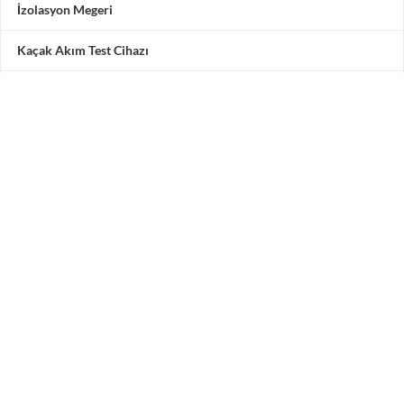
İzolasyon Megeri
Kaçak Akım Test Cihazı
Multimetre
Motor Test Cihazı
Pensampermetre
Akü Test Cihazı
Testone Teknoloji Çözümleri San. ve Tic. A.Ş.
Adres: Vadipark Seyrantepe Hamidiye Mah. Selçuklu
Caddesi
No 10 C Blok 3. Kat 5 numara, 34418 Kâğıthane / İstanbul /
Türkiye