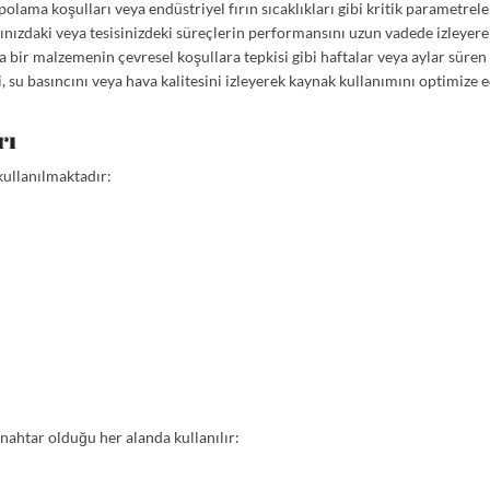
polama koşulları veya endüstriyel fırın sıcaklıkları gibi kritik parametrele
nızdaki veya tesisinizdeki süreçlerin performansını uzun vadede izleyerek 
 bir malzemenin çevresel koşullara tepkisi gibi haftalar veya aylar süren 
i, su basıncını veya hava kalitesini izleyerek kaynak kullanımını optimize e
rı
kullanılmaktadır:
ahtar olduğu her alanda kullanılır: