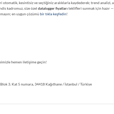
rleri otomatik, kesintisiz ve seçtiğiniz aralıklarla kaydederek; trend analiz
dis kadromuz, size özel
datalogger fiyatları
teklifleri sunmak için hazır —
rmayın; en uygun çözümü
bir tıkla keşfedin
!
bimizle hemen iletişime geçin!
lok 3. Kat 5 numara, 34418 Kağıthane / İstanbul / Türkiye