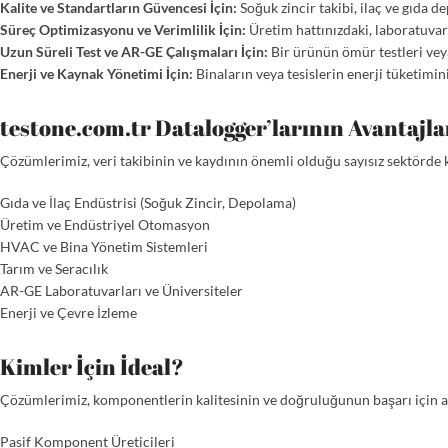
Kalite ve Standartların Güvencesi İçin:
Soğuk zincir takibi, ilaç ve gıda de
Süreç Optimizasyonu ve Verimlilik İçin:
Üretim hattınızdaki, laboratuvarı
Uzun Süreli Test ve AR-GE Çalışmaları İçin:
Bir ürünün ömür testleri veya
Enerji ve Kaynak Yönetimi İçin:
Binaların veya tesislerin enerji tüketimin
testone.com.tr Datalogger’larının Avantajla
Çözümlerimiz, veri takibinin ve kaydının önemli olduğu sayısız sektörde 
Gıda ve İlaç Endüstrisi (Soğuk Zincir, Depolama)
Üretim ve Endüstriyel Otomasyon
HVAC ve Bina Yönetim Sistemleri
Tarım ve Seracılık
AR-GE Laboratuvarları ve Üniversiteler
Enerji ve Çevre İzleme
Kimler İçin İdeal?
Çözümlerimiz, komponentlerin kalitesinin ve doğruluğunun başarı için an
Pasif Komponent Üreticileri