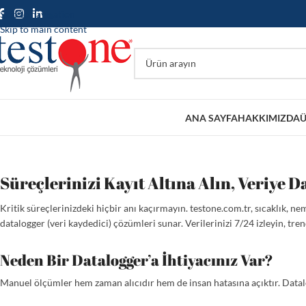
Skip to navigation
Skip to main content
ANA SAYFA
HAKKIMIZDA
Ü
Süreçlerinizi Kayıt Altına Alın, Veriye D
Kritik süreçlerinizdeki hiçbir anı kaçırmayın. testone.com.tr, sıcaklık, nem
datalogger (veri kaydedici) çözümleri sunar. Verilerinizi 7/24 izleyin, tren
Neden Bir Datalogger’a İhtiyacınız Var?
Manuel ölçümler hem zaman alıcıdır hem de insan hatasına açıktır. Datalogg