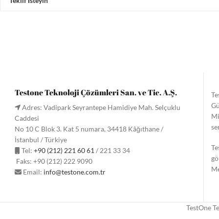
Teklif İsteyin
Testone Teknoloji Çözümleri San. ve Tic. A.Ş.
Te
Gü
Adres: Vadipark Seyrantepe Hamidiye Mah. Selçuklu
Mi
Caddesi
se
No 10 C Blok 3. Kat 5 numara, 34418 Kâğıthane /
İstanbul / Türkiye
Te
Tel:
+90 (212) 221 60 61
/ 221 33 34
gö
Faks: +90 (212) 222 9090
Me
Email:
info@testone.com.tr
TestOne Te