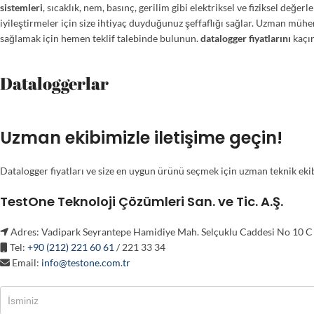
sistemleri
, sıcaklık, nem, basınç, gerilim gibi elektriksel ve fiziksel değe
iyileştirmeler için size ihtiyaç duyduğunuz şeffaflığı sağlar
. Uzman mühen
sağlamak için hemen teklif talebinde bulunun.
datalogger fiyatlarını
kaçı
Dataloggerlar
Uzman ekibimizle iletişime geçin!
Datalogger fiyatları ve size en uygun ürünü seçmek için uzman teknik eki
TestOne Teknoloji Çözümleri San. ve Tic. A.Ş.
Adres: Vadipark Seyrantepe Hamidiye Mah. Selçuklu Caddesi No 10 C B
Tel:
+90 (212) 221 60 61
/ 221 33 34
Email:
info@testone.com.tr
İletişim