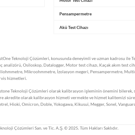
Motor Test Cihazı
Pensampermetre
Akü Test Cihazı
stOne Teknoloji Çözümleri, konusunda deneyimli ve uzman kadrosu ile Tes
ç analizörü, Osiloskop, Datalogger, Motor test cihazı, Kaçak akım test ci
liohmmetre, Mikroohmmetre, İzolasyon megeri, Pensampermetre, Multimetre
rvis hizmetleri.
stone Teknoloji Çözümleri olarak kalibrasyon işleminin önemini bilerek,
re akredite olarak kalibrasyon hizmeti vermekte ve hizmet kalitemizi süre
trel, Hioki, Omicron, Doble, Yokogawa, Kikusui, Megger, Sonel, Vanguard,
knoloji Çözümleri San. ve Tic. A.Ş. © 2025. Tüm Hakları Saklıdır.