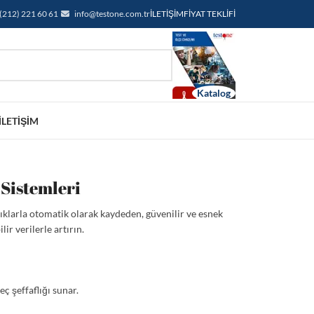
(212) 221 60 61
info@testone.com.tr
İLETIŞIM
FIYAT TEKLIFI
İLETIŞIM
 Sistemleri
ralıklarla otomatik olarak kaydeden, güvenilir ve esnek
ir verilerle artırın.
ç şeffaflığı sunar.