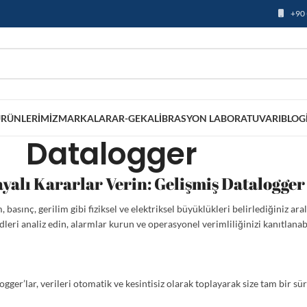
+90 
RÜNLERIMIZ
MARKALAR
AR-GE
KALIBRASYON LABORATUVARI
BLOG
Datalogger
ayalı Kararlar Verin: Gelişmiş Datalogger
, basınç, gerilim gibi fiziksel ve elektriksel büyüklükleri belirlediğiniz a
dleri analiz edin, alarmlar kurun ve operasyonel verimliliğinizi kanıtlanabil
er’lar, verileri otomatik ve kesintisiz olarak toplayarak size tam bir süre