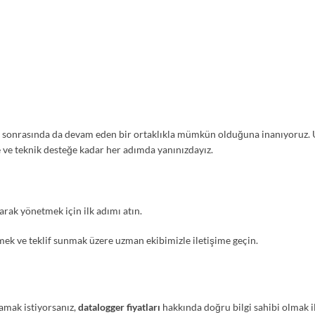
tış sonrasında da devam eden bir ortaklıkla mümkün olduğuna inanıyoruz
e ve teknik desteğe kadar her adımda yanınızdayız.
arak yönetmek için ilk adımı atın.
ek ve teklif sunmak üzere uzman ekibimizle iletişime geçin.
mamak istiyorsanız,
datalogger fiyatları
hakkında doğru bilgi sahibi olmak i