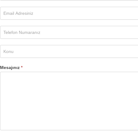
Formu
Mesajınız
*