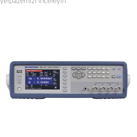
yelpazemizi inceleyin