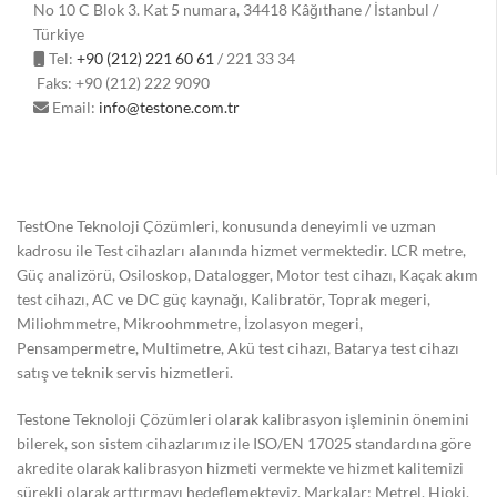
No 10 C Blok 3. Kat 5 numara, 34418 Kâğıthane / İstanbul /
Türkiye
Tel:
+90 (212) 221 60 61
/ 221 33 34
Faks: +90 (212) 222 9090
Email:
info@testone.com.tr
TestOne Teknoloji Çözümleri, konusunda deneyimli ve uzman
kadrosu ile Test cihazları alanında hizmet vermektedir. LCR metre,
Güç analizörü, Osiloskop, Datalogger, Motor test cihazı, Kaçak akım
test cihazı, AC ve DC güç kaynağı, Kalibratör, Toprak megeri,
Miliohmmetre, Mikroohmmetre, İzolasyon megeri,
Pensampermetre, Multimetre, Akü test cihazı, Batarya test cihazı
satış ve teknik servis hizmetleri.
Testone Teknoloji Çözümleri olarak kalibrasyon işleminin önemini
bilerek, son sistem cihazlarımız ile ISO/EN 17025 standardına göre
akredite olarak kalibrasyon hizmeti vermekte ve hizmet kalitemizi
sürekli olarak arttırmayı hedeflemekteyiz. Markalar: Metrel, Hioki,