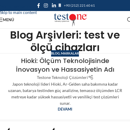
+90 (212) 221 60 61
Skip to navigation
Skip to main content
MENÜ
Blog Arşivleri: test ve
ölçü cihazları
BLOG
,
MARKALAR
Hioki: Ölçüm Teknolojisinde
İnovasyon ve Hassasiyetin Adı
Testone Teknoloji Çözümleri
Japon teknoloji lideri Hioki, Ar-Ge'den saha bakımına kadar
uzanan, batarya testinden güç analizine, temassız ölçümden LCR
metreye kadar yüksek hassasiyetli ve yenilikçi test çözümleri
sunar.
DEVAMI