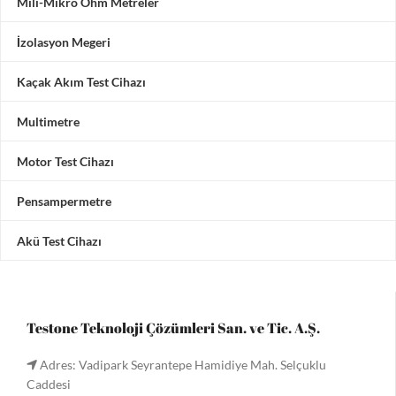
Mili-Mikro Ohm Metreler
İzolasyon Megeri
Kaçak Akım Test Cihazı
Multimetre
Motor Test Cihazı
Pensampermetre
Akü Test Cihazı
Testone Teknoloji Çözümleri San. ve Tic. A.Ş.
Adres: Vadipark Seyrantepe Hamidiye Mah. Selçuklu
Caddesi