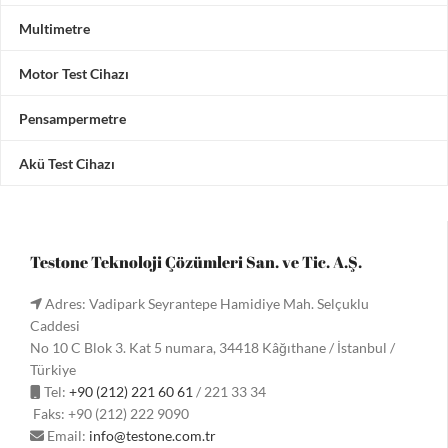
Multimetre
Motor Test Cihazı
Pensampermetre
Akü Test Cihazı
Testone Teknoloji Çözümleri San. ve Tic. A.Ş.
Adres: Vadipark Seyrantepe Hamidiye Mah. Selçuklu
Caddesi
No 10 C Blok 3. Kat 5 numara, 34418 Kâğıthane / İstanbul /
Türkiye
Tel:
+90 (212) 221 60 61
/ 221 33 34
Faks: +90 (212) 222 9090
Email:
info@testone.com.tr