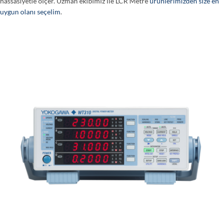
hassasiyetle ölçer. Uzman ekibimiz ile LCR Metre
ürünlerimizden size en
uygun olanı seçelim
.