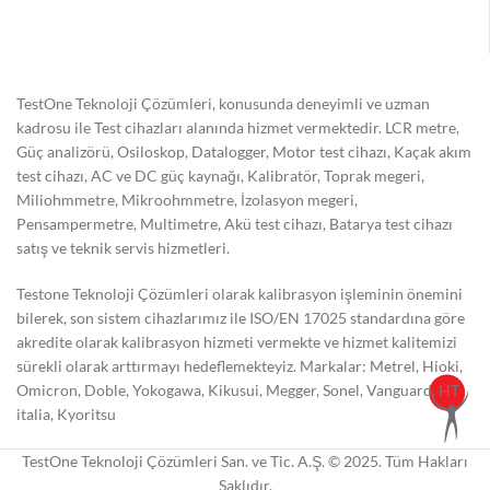
TestOne Teknoloji Çözümleri, konusunda deneyimli ve uzman
kadrosu ile Test cihazları alanında hizmet vermektedir. LCR metre,
Güç analizörü, Osiloskop, Datalogger, Motor test cihazı, Kaçak akım
test cihazı, AC ve DC güç kaynağı, Kalibratör, Toprak megeri,
Miliohmmetre, Mikroohmmetre, İzolasyon megeri,
Pensampermetre, Multimetre, Akü test cihazı, Batarya test cihazı
satış ve teknik servis hizmetleri.
Testone Teknoloji Çözümleri olarak kalibrasyon işleminin önemini
bilerek, son sistem cihazlarımız ile ISO/EN 17025 standardına göre
akredite olarak kalibrasyon hizmeti vermekte ve hizmet kalitemizi
sürekli olarak arttırmayı hedeflemekteyiz. Markalar: Metrel, Hioki,
Omicron, Doble, Yokogawa, Kikusui, Megger, Sonel, Vanguard, HT
italia, Kyoritsu
TestOne Teknoloji Çözümleri San. ve Tic. A.Ş. © 2025. Tüm Hakları
Saklıdır.