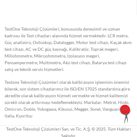
TestOne Teknoloji Çözümleri, konusunda deneyimli ve uzman
kadrosu ile Test cihazları alanında hizmet vermektedir. LCR metre,
Güç analizörü, Osiloskop, Datalogger, Motor test cihazı, Kaçak akım
test cihazı, AC ve DC güç kaynağı, Kalibratör, Toprak megeri,
Miliohmmetre, Mikroohmmetre, İzolasyon megeri,
Pensampermetre, Multimetre, Akü test cihazı, Batarya test cihazı
satış ve teknik servis hizmetleri.
Testone Teknoloji Çözümleri olarak kalibrasyon işleminin önemini
bilerek, son sistem cihazlarımız ile ISO/EN 17025 standardına göre
akredite olarak kalibrasyon hizmeti vermekte ve hizmet kalitemizi
sürekli olarak arttırmayı hedeflemekteyiz. Markalar: Metrel, Hioki,
Omicron, Doble, Yokogawa, Kikusui, Megger, Sonel, Vanguard, HT
italia, Kyoritsu
TestOne Teknoloji Çözümleri San. ve Tic. A.Ş. © 2025. Tüm Hakları
Saklıdır.