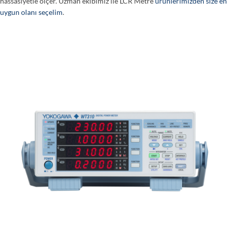
hassasiyetle ölçer. Uzman ekibimiz ile LCR Metre
ürünlerimizden size en
uygun olanı seçelim
.