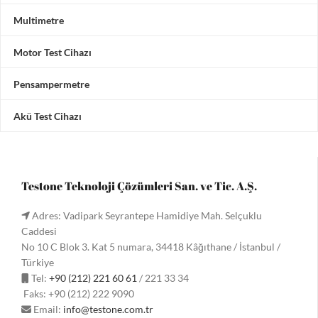
Multimetre
Motor Test Cihazı
Pensampermetre
Akü Test Cihazı
Testone Teknoloji Çözümleri San. ve Tic. A.Ş.
Adres: Vadipark Seyrantepe Hamidiye Mah. Selçuklu
Caddesi
No 10 C Blok 3. Kat 5 numara, 34418 Kâğıthane / İstanbul /
Türkiye
Tel:
+90 (212) 221 60 61
/ 221 33 34
Faks: +90 (212) 222 9090
Email:
info@testone.com.tr