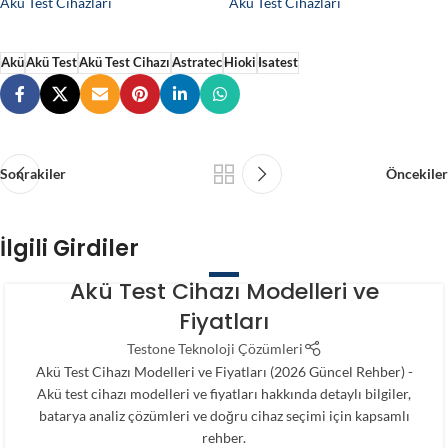
Akü Test Cihazları
Akü Test Cihazları
Akü
Akü Test
Akü Test Cihazı
Astratec
Hioki
Isatest
Sonrakiler
Öncekiler
İlgili Girdiler
BLOG
Akü Test Cihazı Modelleri ve
Fiyatları
Testone Teknoloji Çözümleri
Akü Test Cihazı Modelleri ve Fiyatları (2026 Güncel Rehber) -
Akü test cihazı modelleri ve fiyatları hakkında detaylı bilgiler,
batarya analiz çözümleri ve doğru cihaz seçimi için kapsamlı
rehber.