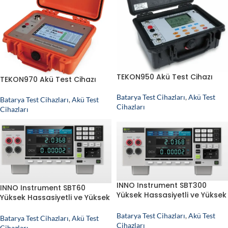
TEKON950 Akü Test Cihazı
TEKON970 Akü Test Cihazı
Batarya Test Cihazları
,
Akü Test
Batarya Test Cihazları
,
Akü Test
Cihazları
Cihazları
INNO Instrument SBT300
INNO Instrument SBT60
Yüksek Hassasiyetli ve Yüksek
Yüksek Hassasiyetli ve Yüksek
Çözünürlüklü Akü – Batarya
Çözünürlüklü Akü – Batarya
Test Cihazı
Batarya Test Cihazları
,
Akü Test
Test Cihazı
Batarya Test Cihazları
,
Akü Test
Cihazları
Cihazları