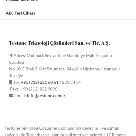
Akü Test Cihazı
Testone Teknoloji Çözümleri San. ve Tic. A.Ş.
Adres: Vadipark Seyrantepe Hamidiye Mah. Selçuklu
Caddesi
No 10 C Blok 3. Kat 5 numara, 34418 Kâğıthane / İstanbul /
Türkiye
Tel:
+90 (212) 221 60 61
/ 221 33 34
Faks: +90 (212) 222 9090
Email:
info@testone.com.tr
TestOne Teknoloji Çözümleri, konusunda deneyimli ve uzman
kadrosu ile Test cihazları alanında hizmet vermektedir. LCR metre,