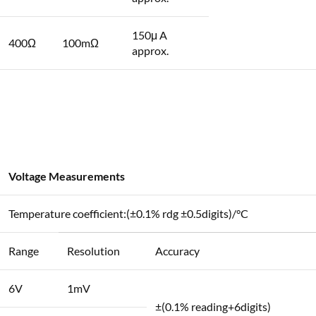
150μ A
400Ω
100mΩ
approx.
Voltage Measurements
Temperature coefficient:(±0.1% rdg ±0.5digits)/°C
Range
Resolution
Accuracy
6V
1mV
±(0.1% reading+6digits)