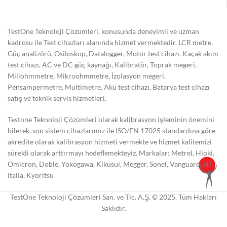
TestOne Teknoloji Çözümleri, konusunda deneyimli ve uzman
kadrosu ile Test cihazları alanında hizmet vermektedir. LCR metre,
Güç analizörü, Osiloskop, Datalogger, Motor test cihazı, Kaçak akım
test cihazı, AC ve DC güç kaynağı, Kalibratör, Toprak megeri,
Miliohmmetre, Mikroohmmetre, İzolasyon megeri,
Pensampermetre, Multimetre, Akü test cihazı, Batarya test cihazı
satış ve teknik servis hizmetleri.
Testone Teknoloji Çözümleri olarak kalibrasyon işleminin önemini
bilerek, son sistem cihazlarımız ile ISO/EN 17025 standardına göre
akredite olarak kalibrasyon hizmeti vermekte ve hizmet kalitemizi
sürekli olarak arttırmayı hedeflemekteyiz. Markalar: Metrel, Hioki,
Omicron, Doble, Yokogawa, Kikusui, Megger, Sonel, Vanguard, HT
italia, Kyoritsu
TestOne Teknoloji Çözümleri San. ve Tic. A.Ş. © 2025. Tüm Hakları
Saklıdır.