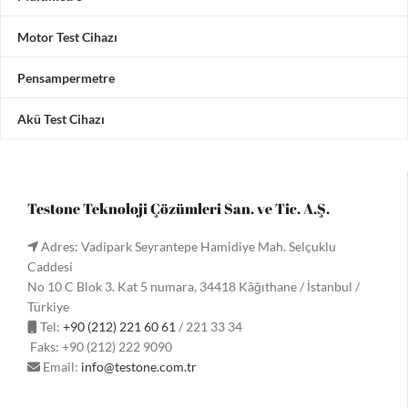
Motor Test Cihazı
Pensampermetre
Akü Test Cihazı
Testone Teknoloji Çözümleri San. ve Tic. A.Ş.
Adres: Vadipark Seyrantepe Hamidiye Mah. Selçuklu
Caddesi
No 10 C Blok 3. Kat 5 numara, 34418 Kâğıthane / İstanbul /
Türkiye
Tel:
+90 (212) 221 60 61
/ 221 33 34
Faks: +90 (212) 222 9090
Email:
info@testone.com.tr