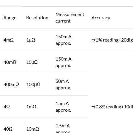
Measurement
Range
Resolution
Accuracy
current
150m A
4mΩ
1μΩ
±(1% reading+20digi
approx.
150m A
40mΩ
10μΩ
approx.
50m A
400mΩ
100μΩ
approx.
15m A
4Ω
1mΩ
±(0.8%reading+10di
approx.
1.5m A
40Ω
10mΩ
approx.