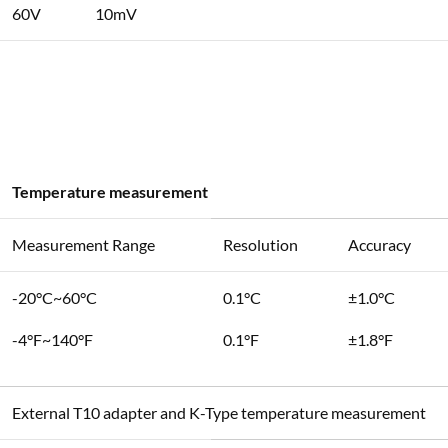
60V
10mV
Temperature measurement
Measurement Range
Resolution
Accuracy
-20°C~60°C
0.1°C
±1.0°C
-4°F~140°F
0.1°F
±1.8°F
External T10 adapter and K-Type temperature measurement