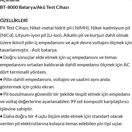
BT-8000 Batarya/Akü Test Cihazı
ÖZELLİKLERİ
Pil Test Cihazı, Nikel-metal hidrit pil ( NiMH), Nikel-kadmiyum pil
(NiCd), Lityum-iyon pil (Li-ion), Alkalin pil ve kurşun dahil olmak
üzere ikincil pilin iç empedansını ve açık devre voltajını ölçmek için
tasarlanmıştır. -Asit batarya.
♦ Doğru sonuçlar elde etmek için uç empedansını ve temas
empedansını ortadan kaldırarak dahili empedansı ölçmek için AC
dört terminalli yöntem.
♦ Pilin dahili empedansını, voltajını ve saatini aynı anda
göstermek için çoklu ekran.
♦ Pil bozulmasını güvenilir bir şekilde tespit etmek için empedans
ve voltaj değerlerine ayarlanabilen 99 set kompozit karşılaştırıcı
işlevine sahiptir.
♦ Daha doğru bir 4 uçlu ölçüm elde etmek için standart olarak
verilen pil elektrotlarına kolayca temas edebilen pin tipi uçlar.