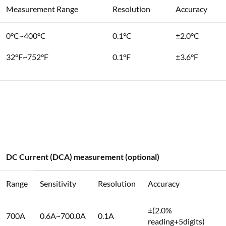
Measurement Range
Resolution
Accuracy
0°C~400°C
0.1°C
±2.0°C
32°F~752°F
0.1°F
±3.6°F
DC Current (DCA) measurement (optional)
Range
Sensitivity
Resolution
Accuracy
±(2.0%
700A
0.6A~700.0A
0.1A
reading+5digits)