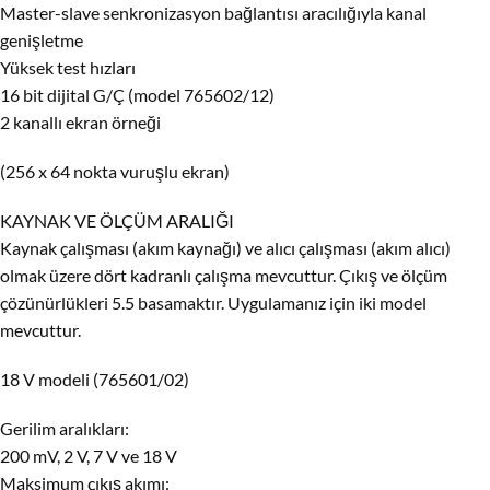
Master-slave senkronizasyon bağlantısı aracılığıyla kanal
genişletme
Yüksek test hızları
16 bit dijital G/Ç (model 765602/12)
2 kanallı ekran örneği
(256 x 64 nokta vuruşlu ekran)
KAYNAK VE ÖLÇÜM ARALIĞI
Kaynak çalışması (akım kaynağı) ve alıcı çalışması (akım alıcı)
olmak üzere dört kadranlı çalışma mevcuttur. Çıkış ve ölçüm
çözünürlükleri 5.5 basamaktır. Uygulamanız için iki model
mevcuttur.
18 V modeli (765601/02)
Gerilim aralıkları:
200 mV, 2 V, 7 V ve 18 V
Maksimum çıkış akımı: