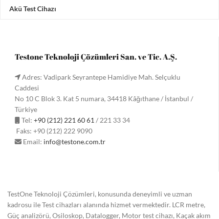
Akü Test Cihazı
Testone Teknoloji Çözümleri San. ve Tic. A.Ş.
Adres: Vadipark Seyrantepe Hamidiye Mah. Selçuklu
Caddesi
No 10 C Blok 3. Kat 5 numara, 34418 Kâğıthane / İstanbul /
Türkiye
Tel:
+90 (212) 221 60 61
/ 221 33 34
Faks: +90 (212) 222 9090
Email:
info@testone.com.tr
TestOne Teknoloji Çözümleri, konusunda deneyimli ve uzman
kadrosu ile Test cihazları alanında hizmet vermektedir. LCR metre,
Güç analizörü, Osiloskop, Datalogger, Motor test cihazı, Kaçak akım