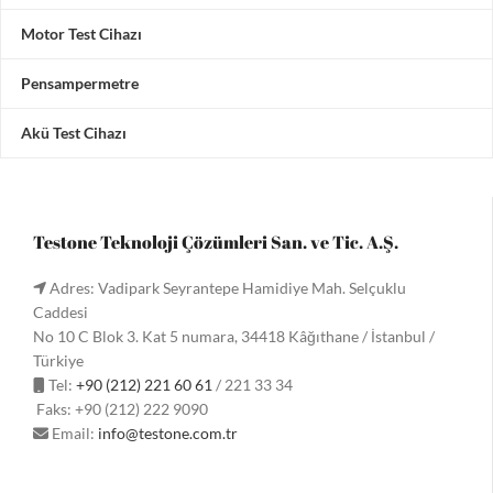
Motor Test Cihazı
Pensampermetre
Akü Test Cihazı
Testone Teknoloji Çözümleri San. ve Tic. A.Ş.
Adres: Vadipark Seyrantepe Hamidiye Mah. Selçuklu
Caddesi
No 10 C Blok 3. Kat 5 numara, 34418 Kâğıthane / İstanbul /
Türkiye
Tel:
+90 (212) 221 60 61
/ 221 33 34
Faks: +90 (212) 222 9090
Email:
info@testone.com.tr