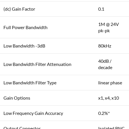
(dc) Gain Factor
0.1
1M @ 24V
Full Power Bandwidth
pk-pk
Low Bandwidth -3dB
80kHz
40dB /
Low Bandwidth Filter Attenuation
decade
Low Bandwidth Filter Type
linear phase
Gain Options
x1, x4, x10
Low Frequency Gain Accuracy
0.2%*
Output Connector
Isolated BNC