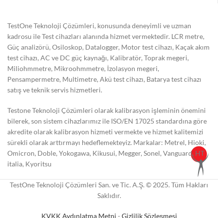
TestOne Teknoloji Çözümleri, konusunda deneyimli ve uzman
kadrosu ile Test cihazları alanında hizmet vermektedir. LCR metre,
Güç analizörü, Osiloskop, Datalogger, Motor test cihazı, Kaçak akım
test cihazı, AC ve DC güç kaynağı, Kalibratör, Toprak megeri,
Miliohmmetre, Mikroohmmetre, İzolasyon megeri,
Pensampermetre, Multimetre, Akü test cihazı, Batarya test cihazı
satış ve teknik servis hizmetleri.
Testone Teknoloji Çözümleri olarak kalibrasyon işleminin önemini
bilerek, son sistem cihazlarımız ile ISO/EN 17025 standardına göre
akredite olarak kalibrasyon hizmeti vermekte ve hizmet kalitemizi
sürekli olarak arttırmayı hedeflemekteyiz. Markalar: Metrel, Hioki,
Omicron, Doble, Yokogawa, Kikusui, Megger, Sonel, Vanguard, HT
italia, Kyoritsu
TestOne Teknoloji Çözümleri San. ve Tic. A.Ş. © 2025. Tüm Hakları
Saklıdır.
KVKK Aydınlatma Metni
-
Gizlilik Sözleşmesi