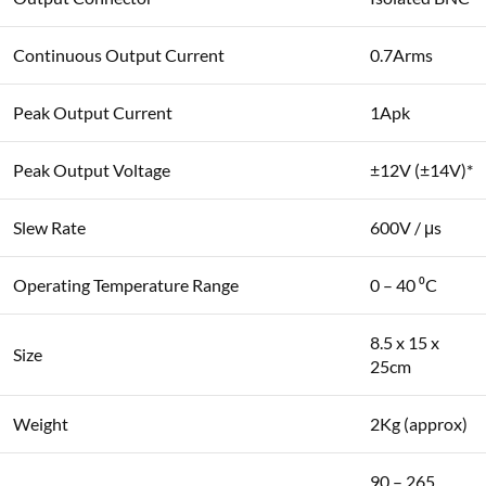
Continuous Output Current
0.7Arms
Peak Output Current
1Apk
Peak Output Voltage
±12V (±14V)*
Slew Rate
600V / μs
Operating Temperature Range
0 – 40 ⁰C
8.5 x 15 x
Size
25cm
Weight
2Kg (approx)
90 – 265