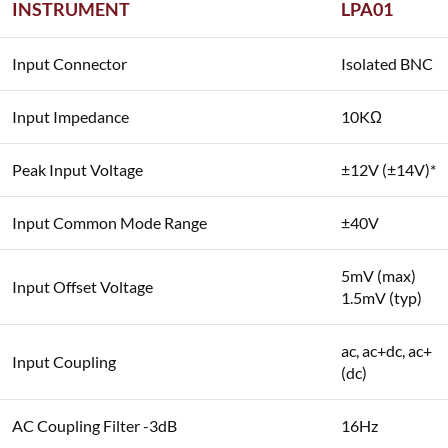
INSTRUMENT
LPA01
Input Connector
Isolated BNC
Input Impedance
10KΩ
Peak Input Voltage
±12V (±14V)*
Input Common Mode Range
±40V
5mV (max)
Input Offset Voltage
1.5mV (typ)
ac, ac+dc, ac+
Input Coupling
(dc)
AC Coupling Filter -3dB
16Hz