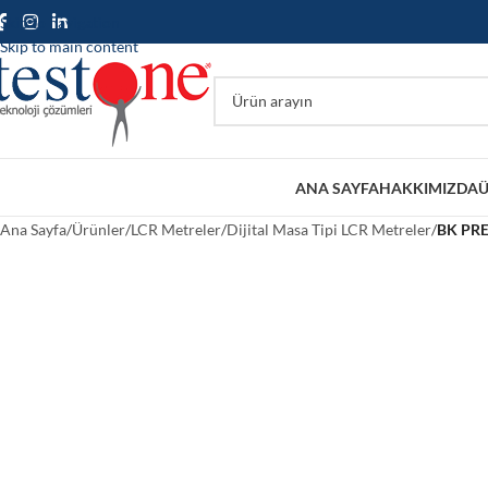
Skip to navigation
Skip to main content
ANA SAYFA
HAKKIMIZDA
Ü
Ana Sayfa
/
Ürünler
/
LCR Metreler
/
Dijital Masa Tipi LCR Metreler
/
BK PRE