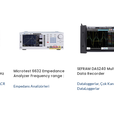
SEFRAM DAS240 Mul
Microtest 6632 Empedance
kHz
Data Recorder
Analyzer Frequency range :
DC, 10Hz to
 LCR
Dataloggerlar
,
Çok Kana
1/3/5/10/20/30MHz/50MHz
Empedans Analizörleri
DataLoggerlar