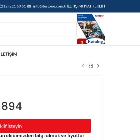
(212) 221 60 61
info@testone.com.tr
İLETIŞIM
FIYAT TEKLIFI
İLETIŞIM
 894
klif İsteyin
 ekibimizden bilgi almak ve fiyatlar