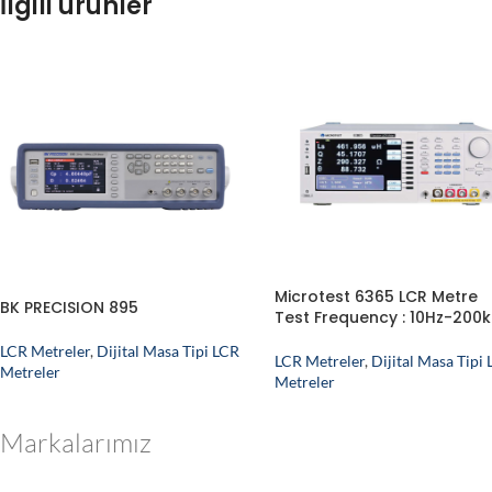
İlgili ürünler
Microtest 6365 LCR Metre
BK PRECISION 895
Test Frequency : 10Hz-200
LCR Metreler
,
Dijital Masa Tipi LCR
LCR Metreler
,
Dijital Masa Tipi
Metreler
Metreler
Markalarımız