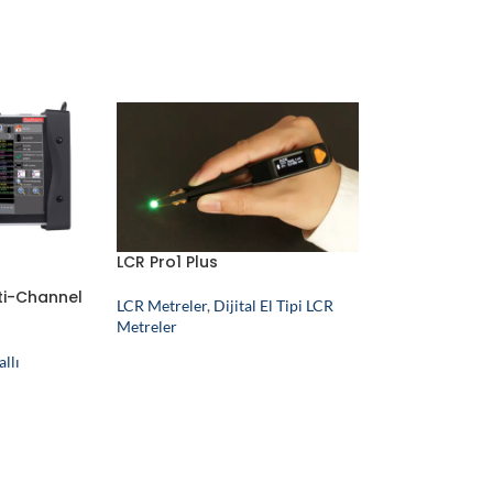
LCR Pro1 Plus
ti-Channel
LCR Metreler
,
Dijital El Tipi LCR
Metreler
llı