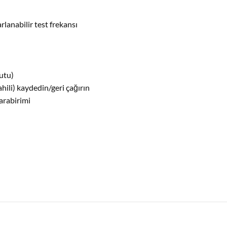
anabilir test frekansı
kutu)
ili) kaydedin/geri çağırın
arabirimi