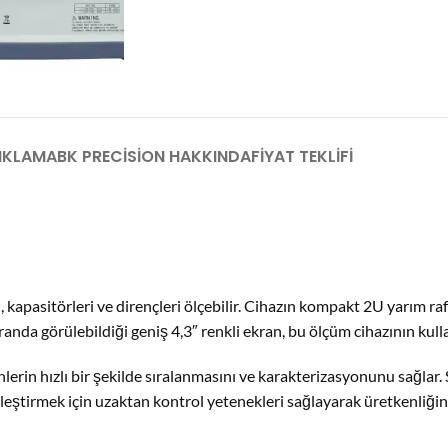
IKLAMA
BK PRECISION HAKKINDA
FIYAT TEKLIFI
 kapasitörleri ve dirençleri ölçebilir. Cihazın kompakt 2U yarım r
nda görülebildiği geniş 4,3″ renkli ekran, bu ölçüm cihazının kulla
nlerin hızlı bir şekilde sıralanmasını ve karakterizasyonunu sağlar
eştirmek için uzaktan kontrol yetenekleri sağlayarak üretkenliğiniz