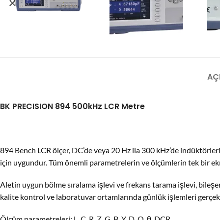
AÇ
BK PRECISION 894 500kHz LCR Metre
894 Bench LCR ölçer, DC’de veya 20 Hz ila 300 kHz’de indüktörleri,
için uygundur. Tüm önemli parametrelerin ve ölçümlerin tek bir ekra
Aletin uygun bölme sıralama işlevi ve frekans tarama işlevi, bileşe
kalite kontrol ve laboratuvar ortamlarında günlük işlemleri gerçekl
Ölçüm parametreleri: L, C, R, Z, G, B, Y, D, Q, θ, DCR