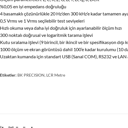
%0,05 en iyi empedans doğruluğu
4 basamaklı çözünürlükle 20 Hz’den 300 kHz’e kadar tamamen ayarl
0,5 Vrms ve 1 Vrms seçilebilir test seviyeleri
Hızlı okuma veya daha iyi doğruluk için ayarlanabilir ölçüm hızı
300 noktalı doğrusal ve logaritmik tarama işlevi
Kutu sıralama işlevi (9 birincil, bir ikincil ve bir spesifikasyon dışı 
1000 ölçüm ve ekran görüntüsü dahil 100’e kadar kurulumu (10 dah
Uzaktan kumanda için standart USB (Sanal COM), RS232 ve LAN 
Etiketler:
BK PRECISION
,
LCR Metre