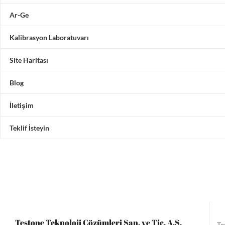
Ar-Ge
Kalibrasyon Laboratuvarı
Site Haritası
Blog
İletişim
Teklif İsteyin
Testone Teknoloji Çözümleri San. ve Tic. A.Ş.
Te