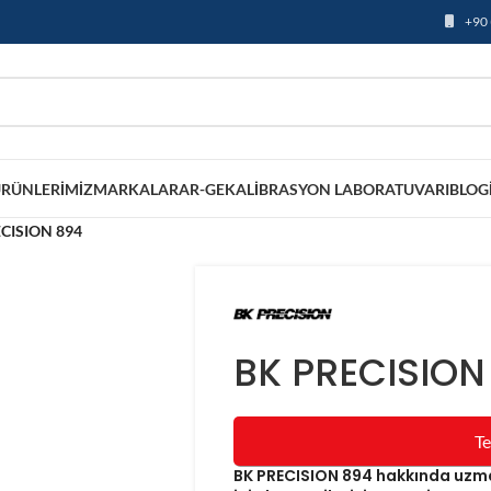
+90 
RÜNLERIMIZ
MARKALAR
AR-GE
KALIBRASYON LABORATUVARI
BLOG
CISION 894
BK PRECISION
Te
BK PRECISION 894 hakkında uzman