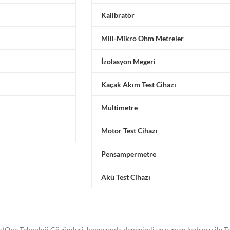
Kalibratör
Mili-Mikro Ohm Metreler
İzolasyon Megeri
Kaçak Akım Test Cihazı
Multimetre
Motor Test Cihazı
Pensampermetre
Akü Test Cihazı
stOne Teknoloji Çözümleri, konusunda deneyimli ve uzman kadrosu ile Tes