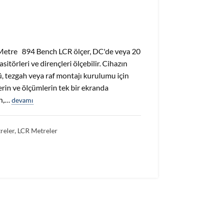
tre 894 Bench LCR ölçer, DC'de veya 20
sitörleri ve dirençleri ölçebilir. Cihazın
, tezgah veya raf montajı kurulumu için
in ve ölçümlerin tek bir ekranda
an,…
devamı
reler
,
LCR Metreler