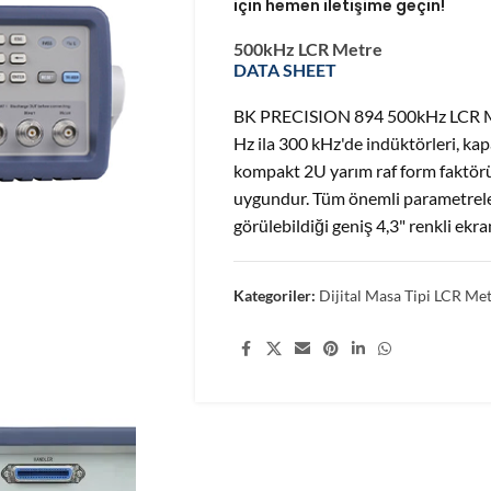
için hemen iletişime geçin!
500kHz LCR Metre
DATA SHEET
BK PRECISION 894 500kHz LCR Me
Hz ila 300 kHz'de indüktörleri, kapa
kompakt 2U yarım raf form faktörü
uygundur. Tüm önemli parametreler
görülebildiği geniş 4,3" renkli ekr
Kategoriler:
Dijital Masa Tipi LCR Met
Share: