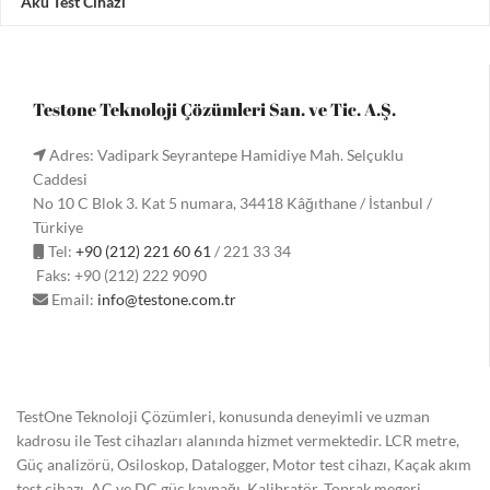
Akü Test Cihazı
Testone Teknoloji Çözümleri San. ve Tic. A.Ş.
Adres: Vadipark Seyrantepe Hamidiye Mah. Selçuklu
Caddesi
No 10 C Blok 3. Kat 5 numara, 34418 Kâğıthane / İstanbul /
Türkiye
Tel:
+90 (212) 221 60 61
/ 221 33 34
Faks: +90 (212) 222 9090
Email:
info@testone.com.tr
TestOne Teknoloji Çözümleri, konusunda deneyimli ve uzman
kadrosu ile Test cihazları alanında hizmet vermektedir. LCR metre,
Güç analizörü, Osiloskop, Datalogger, Motor test cihazı, Kaçak akım
test cihazı, AC ve DC güç kaynağı, Kalibratör, Toprak megeri,