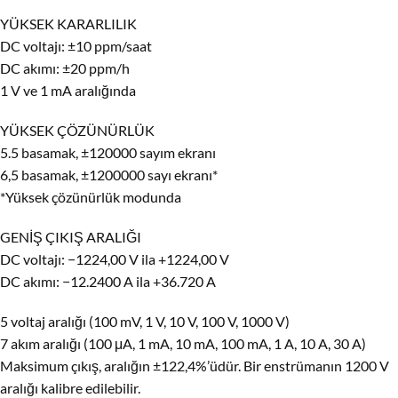
YÜKSEK KARARLILIK
DC voltajı: ±10 ppm/saat
DC akımı: ±20 ppm/h
1 V ve 1 mA aralığında
YÜKSEK ÇÖZÜNÜRLÜK
5.5 basamak, ±120000 sayım ekranı
6,5 basamak, ±1200000 sayı ekranı*
*Yüksek çözünürlük modunda
GENİŞ ÇIKIŞ ARALIĞI
DC voltajı: −1224,00 V ila +1224,00 V
DC akımı: −12.2400 A ila +36.720 A
5 voltaj aralığı (100 mV, 1 V, 10 V, 100 V, 1000 V)
7 akım aralığı (100 μA, 1 mA, 10 mA, 100 mA, 1 A, 10 A, 30 A)
Maksimum çıkış, aralığın ±122,4%’üdür. Bir enstrümanın 1200 V
aralığı kalibre edilebilir.