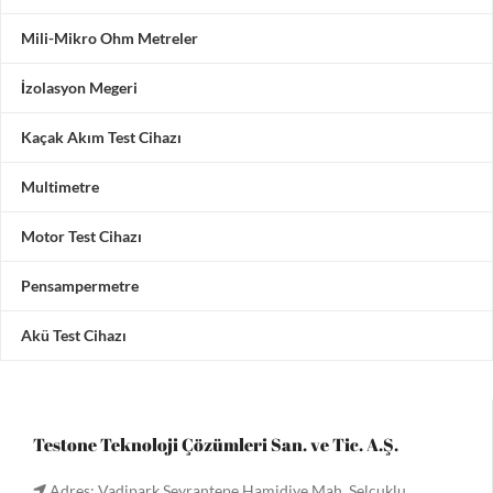
Mili-Mikro Ohm Metreler
İzolasyon Megeri
Kaçak Akım Test Cihazı
Multimetre
Motor Test Cihazı
Pensampermetre
Akü Test Cihazı
Testone Teknoloji Çözümleri San. ve Tic. A.Ş.
Adres: Vadipark Seyrantepe Hamidiye Mah. Selçuklu