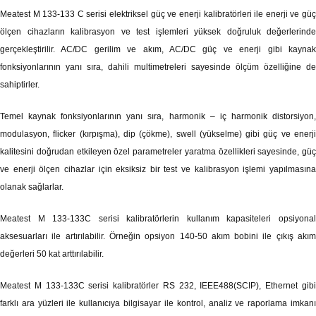
Meatest M 133-133 C serisi elektriksel güç ve enerji kalibratörleri ile enerji ve güç
ölçen cihazların kalibrasyon ve test işlemleri yüksek doğruluk değerlerinde
gerçekleştirilir. AC/DC gerilim ve akım, AC/DC güç ve enerji gibi kaynak
fonksiyonlarının yanı sıra, dahili multimetreleri sayesinde ölçüm özelliğine de
sahiptirler.
Temel kaynak fonksiyonlarının yanı sıra, harmonik – iç harmonik distorsiyon,
modulasyon, flicker (kırpışma), dip (çökme), swell (yükselme) gibi güç ve enerji
kalitesini doğrudan etkileyen özel parametreler yaratma özellikleri sayesinde, güç
ve enerji ölçen cihazlar için eksiksiz bir test ve kalibrasyon işlemi yapılmasına
olanak sağlarlar.
Meatest M 133-133C serisi kalibratörlerin kullanım kapasiteleri opsiyonal
aksesuarları ile artırılabilir. Örneğin opsiyon 140-50 akım bobini ile çıkış akım
değerleri 50 kat arttırılabilir.
Meatest M 133-133C serisi kalibratörler RS 232, IEEE488(SCIP), Ethernet gibi
farklı ara yüzleri ile kullanıcıya bilgisayar ile kontrol, analiz ve raporlama imkanı