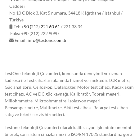
Caddesi
No 10 C Blok 3. Kat 5 numara, 34418 Kâğıthane / İstanbul /
Türkiye
Tel:
+90 (212) 221 60 61
/ 221 33 34
Faks: +90 (212) 222 9090
Email:
info@testone.com.tr
TestOne Teknoloji Çözümleri, konusunda deneyimli ve uzman
kadrosu ile Test cihazları alanında hizmet vermektedir. LCR metre,
Güç analizörü, Osiloskop, Datalogger, Motor test cihazı, Kaçak akım
test cihazı, AC ve DC güç kaynağı, Kalibratör, Toprak megeri,
Miliohmmetre, Mikroohmmetre, İzolasyon megeri,
Pensampermetre, Multimetre, Akü test cihazı, Batarya test cihazı
satış ve teknik servis hizmetleri.
Testone Teknoloji Çözümleri olarak kalibrasyon işleminin önemini
bilerek, son sistem cihazlarımız ile ISO/EN 17025 standardına göre