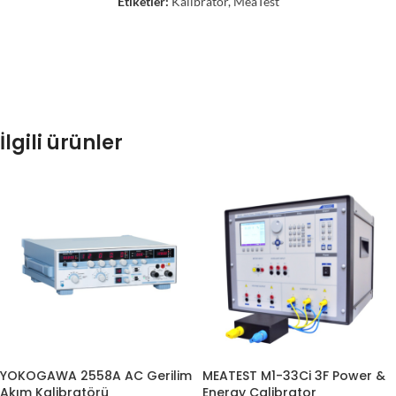
Etiketler:
Kalibratör
,
MeaTest
İlgili ürünler
YOKOGAWA 2558A AC Gerilim
MEATEST M1-33Ci 3F Power &
Akım Kalibratörü
Energy Calibrator