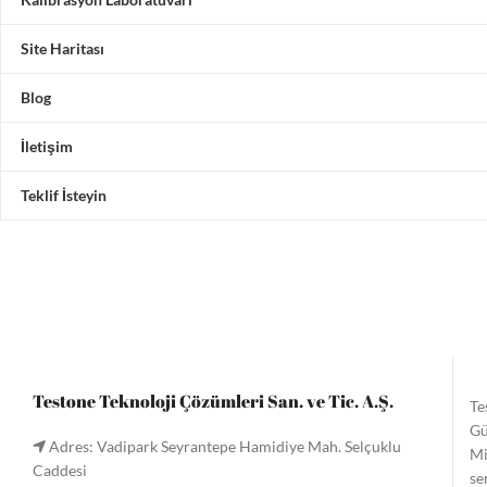
Site Haritası
Blog
İletişim
Teklif İsteyin
Testone Teknoloji Çözümleri San. ve Tic. A.Ş.
Te
Gü
Adres: Vadipark Seyrantepe Hamidiye Mah. Selçuklu
Mi
Caddesi
se