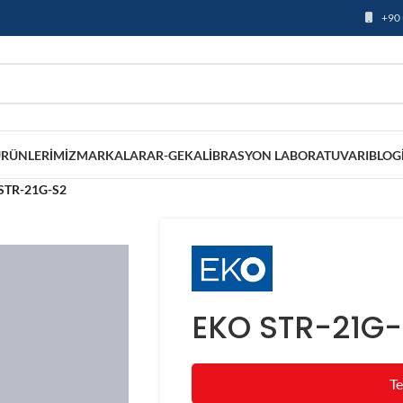
+90 
RÜNLERIMIZ
MARKALAR
AR-GE
KALIBRASYON LABORATUVARI
BLOG
STR-21G-S2
EKO STR-21G
Te