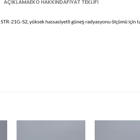
AÇIKLAMA
EKO HAKKINDA
FIYAT TEKLIFI
lan STR-21G-S2, yüksek hassasiyetli güneş radyasyonu ölçümü için t