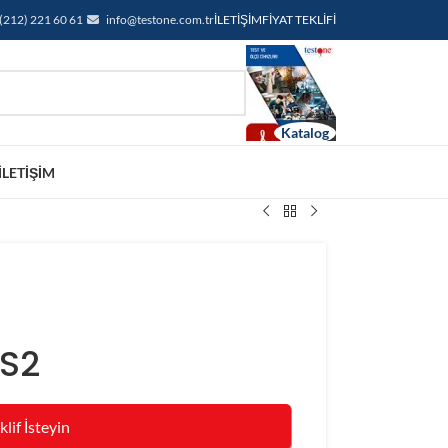
(212) 221 60 61
info@testone.com.tr
İLETIŞIM
FIYAT TEKLIFI
İLETIŞIM
-S2
klif İsteyin