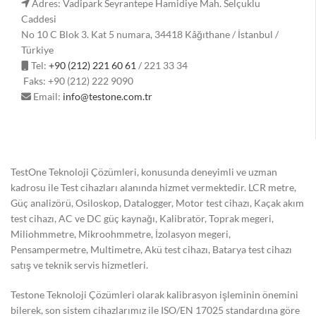
Adres: Vadipark Seyrantepe Hamidiye Mah. Selçuklu
Caddesi
No 10 C Blok 3. Kat 5 numara, 34418 Kâğıthane / İstanbul /
Türkiye
Tel:
+90 (212) 221 60 61
/ 221 33 34
Faks: +90 (212) 222 9090
Email:
info@testone.com.tr
TestOne Teknoloji Çözümleri, konusunda deneyimli ve uzman
kadrosu ile Test cihazları alanında hizmet vermektedir. LCR metre,
Güç analizörü, Osiloskop, Datalogger, Motor test cihazı, Kaçak akım
test cihazı, AC ve DC güç kaynağı, Kalibratör, Toprak megeri,
Miliohmmetre, Mikroohmmetre, İzolasyon megeri,
Pensampermetre, Multimetre, Akü test cihazı, Batarya test cihazı
satış ve teknik servis hizmetleri.
Testone Teknoloji Çözümleri olarak kalibrasyon işleminin önemini
bilerek, son sistem cihazlarımız ile ISO/EN 17025 standardına göre