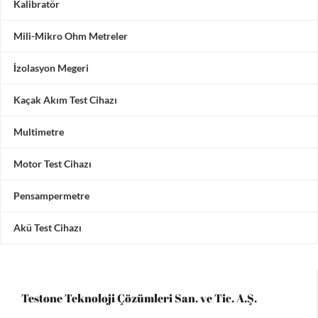
Kalibratör
Mili-Mikro Ohm Metreler
İzolasyon Megeri
Kaçak Akım Test Cihazı
Multimetre
Motor Test Cihazı
Pensampermetre
Akü Test Cihazı
Testone Teknoloji Çözümleri San. ve Tic. A.Ş.