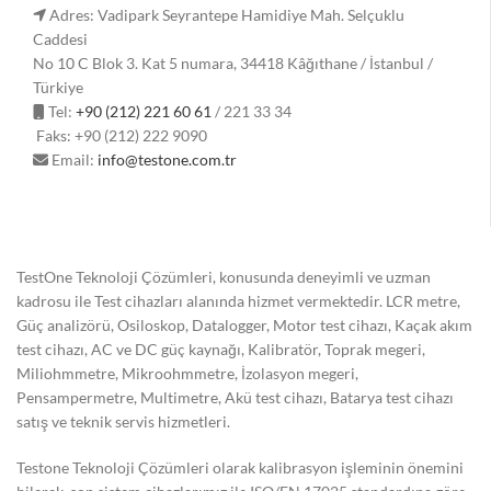
Adres: Vadipark Seyrantepe Hamidiye Mah. Selçuklu
Caddesi
No 10 C Blok 3. Kat 5 numara, 34418 Kâğıthane / İstanbul /
Türkiye
Tel:
+90 (212) 221 60 61
/ 221 33 34
Faks: +90 (212) 222 9090
Email:
info@testone.com.tr
TestOne Teknoloji Çözümleri, konusunda deneyimli ve uzman
kadrosu ile Test cihazları alanında hizmet vermektedir. LCR metre,
Güç analizörü, Osiloskop, Datalogger, Motor test cihazı, Kaçak akım
test cihazı, AC ve DC güç kaynağı, Kalibratör, Toprak megeri,
Miliohmmetre, Mikroohmmetre, İzolasyon megeri,
Pensampermetre, Multimetre, Akü test cihazı, Batarya test cihazı
satış ve teknik servis hizmetleri.
Testone Teknoloji Çözümleri olarak kalibrasyon işleminin önemini