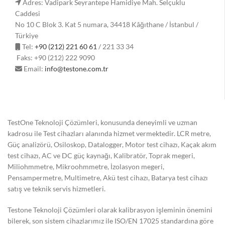
Adres: Vadipark Seyrantepe Hamidiye Mah. Selçuklu
Caddesi
No 10 C Blok 3. Kat 5 numara, 34418 Kâğıthane / İstanbul /
Türkiye
Tel:
+90 (212) 221 60 61
/ 221 33 34
Faks: +90 (212) 222 9090
Email:
info@testone.com.tr
TestOne Teknoloji Çözümleri, konusunda deneyimli ve uzman
kadrosu ile Test cihazları alanında hizmet vermektedir. LCR metre,
Güç analizörü, Osiloskop, Datalogger, Motor test cihazı, Kaçak akım
test cihazı, AC ve DC güç kaynağı, Kalibratör, Toprak megeri,
Miliohmmetre, Mikroohmmetre, İzolasyon megeri,
Pensampermetre, Multimetre, Akü test cihazı, Batarya test cihazı
satış ve teknik servis hizmetleri.
Testone Teknoloji Çözümleri olarak kalibrasyon işleminin önemini
bilerek, son sistem cihazlarımız ile ISO/EN 17025 standardına göre