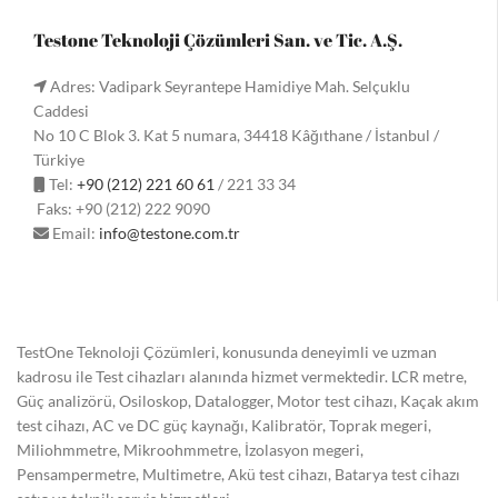
Testone Teknoloji Çözümleri San. ve Tic. A.Ş.
Adres: Vadipark Seyrantepe Hamidiye Mah. Selçuklu
Caddesi
No 10 C Blok 3. Kat 5 numara, 34418 Kâğıthane / İstanbul /
Türkiye
Tel:
+90 (212) 221 60 61
/ 221 33 34
Faks: +90 (212) 222 9090
Email:
info@testone.com.tr
TestOne Teknoloji Çözümleri, konusunda deneyimli ve uzman
kadrosu ile Test cihazları alanında hizmet vermektedir. LCR metre,
Güç analizörü, Osiloskop, Datalogger, Motor test cihazı, Kaçak akım
test cihazı, AC ve DC güç kaynağı, Kalibratör, Toprak megeri,
Miliohmmetre, Mikroohmmetre, İzolasyon megeri,
Pensampermetre, Multimetre, Akü test cihazı, Batarya test cihazı