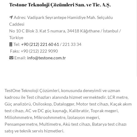
Testone Teknoloji Çözümleri San. ve Tic. A.Ş.
Adres: Vadipark Seyrantepe Hamidiye Mah. Selçuklu
Caddesi
No 10 C Blok 3. Kat 5 numara, 34418 Kâğıthane / İstanbul /
Türkiye
Tel:
+90 (212) 221 60 61
/ 221 33 34
Faks: +90 (212) 222 9090
Email:
info@testone.com.tr
TestOne Teknoloji Çözümleri, konusunda deneyimli ve uzman
kadrosu ile Test cihazları alanında hizmet vermektedir. LCR metre,
Güç analizörü, Osiloskop, Datalogger, Motor test cihazı, Kaçak akım
test cihazı, AC ve DC güç kaynağı, Kalibratör, Toprak megeri,
Miliohmmetre, Mikroohmmetre, İzolasyon megeri,
Pensampermetre, Multimetre, Akü test cihazı, Batarya test cihazı
satış ve teknik servis hizmetleri.