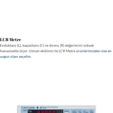
LCR Metre
Endüktans (L), kapasitans (C) ve direnç (R) değerlerini yüksek
hassasiyetle ölçer. Uzman ekibimiz ile LCR Metre
ürünlerimizden size en
uygun olanı seçelim
.