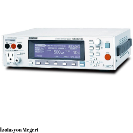
İzolasyon Megeri