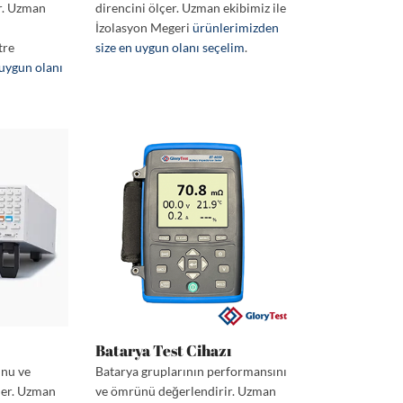
r. Uzman
direncini ölçer. Uzman ekibimiz ile
İzolasyon Megeri
ürünlerimizden
tre
size en uygun olanı seçelim
.
 uygun olanı
Batarya Test Cihazı
unu ve
Batarya gruplarının performansını
der. Uzman
ve ömrünü değerlendirir. Uzman