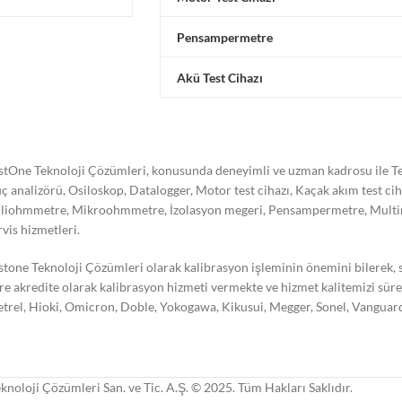
Pensampermetre
Akü Test Cihazı
stOne Teknoloji Çözümleri, konusunda deneyimli ve uzman kadrosu ile Tes
ç analizörü, Osiloskop, Datalogger, Motor test cihazı, Kaçak akım test ci
liohmmetre, Mikroohmmetre, İzolasyon megeri, Pensampermetre, Multimetre
rvis hizmetleri.
stone Teknoloji Çözümleri olarak kalibrasyon işleminin önemini bilerek,
re akredite olarak kalibrasyon hizmeti vermekte ve hizmet kalitemizi süre
trel, Hioki, Omicron, Doble, Yokogawa, Kikusui, Megger, Sonel, Vanguard,
knoloji Çözümleri San. ve Tic. A.Ş. © 2025. Tüm Hakları Saklıdır.