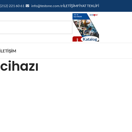
(212) 221 60 61
info@testone.com.tr
İLETIŞIM
FIYAT TEKLIFI
İLETIŞIM
 cihazı