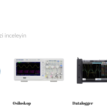
zi inceleyin
Osiloskop
Datalogger