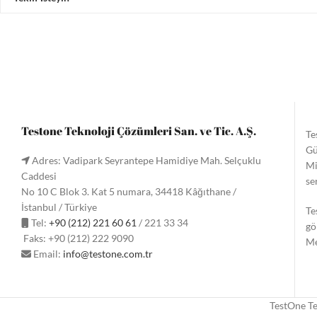
Testone Teknoloji Çözümleri San. ve Tic. A.Ş.
Te
Gü
Adres: Vadipark Seyrantepe Hamidiye Mah. Selçuklu
Mi
Caddesi
se
No 10 C Blok 3. Kat 5 numara, 34418 Kâğıthane /
İstanbul / Türkiye
Te
Tel:
+90 (212) 221 60 61
/ 221 33 34
gö
Faks: +90 (212) 222 9090
Me
Email:
info@testone.com.tr
TestOne Te