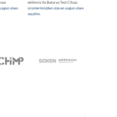
hazı
ekibimiz ile Batarya Test Cihazı
 uygun olanı
ürünlerimizden size en uygun olanı
seçelim
.