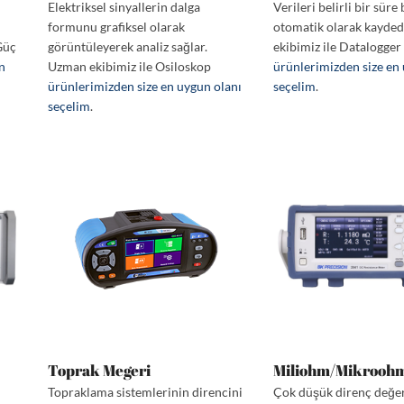
Elektriksel sinyallerin dalga
Verileri belirli bir sür
i
formunu grafiksel olarak
otomatik olarak kayde
Güç
görüntüleyerek analiz sağlar.
ekibimiz ile Datalogger
en
Uzman ekibimiz ile Osiloskop
ürünlerimizden size en
ürünlerimizden size en uygun olanı
seçelim
.
seçelim
.
Toprak Megeri
Miliohm/Mikrooh
Topraklama sistemlerinin direncini
Çok düşük direnç değer