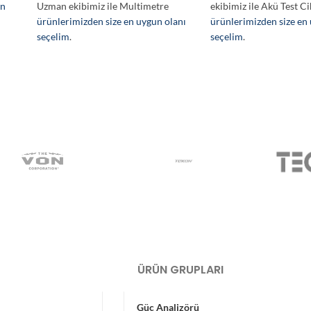
en
Uzman ekibimiz ile Multimetre
ekibimiz ile Akü Test Ci
ürünlerimizden size en uygun olanı
ürünlerimizden size en
seçelim
.
seçelim
.
ÜRÜN GRUPLARI
Güç Analizörü