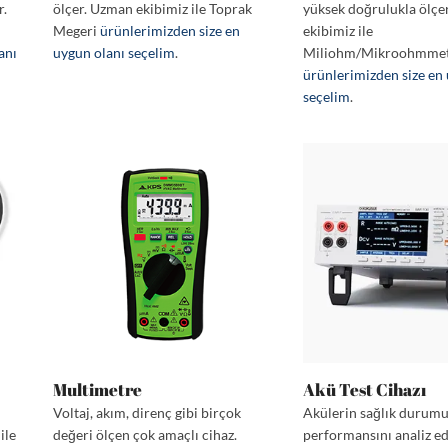
r.
ölçer. Uzman ekibimiz ile Toprak
yüksek doğrulukla ölçe
Megeri
ürünlerimizden size en
ekibimiz ile
anı
uygun olanı seçelim
.
Miliohm/Mikroohmme
ürünlerimizden size en
seçelim
.
Multimetre
Akü Test Cihazı
Voltaj, akım, direnç gibi birçok
Akülerin sağlık durum
ile
değeri ölçen çok amaçlı cihaz.
performansını analiz e