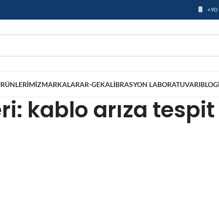
+90 
RÜNLERIMIZ
MARKALAR
AR-GE
KALIBRASYON LABORATUVARI
BLOG
ri: kablo arıza tespit