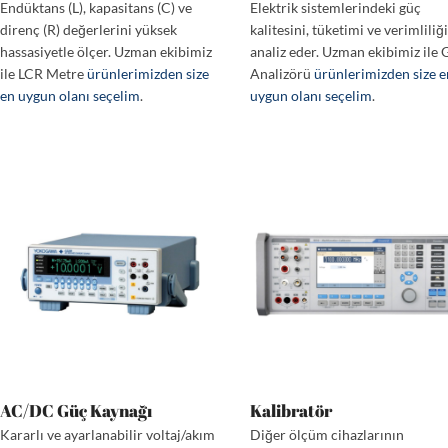
Endüktans (L), kapasitans (C) ve
Elektrik sistemlerindeki güç
direnç (R) değerlerini yüksek
kalitesini, tüketimi ve verimliliğ
hassasiyetle ölçer. Uzman ekibimiz
analiz eder. Uzman ekibimiz ile 
ile LCR Metre
ürünlerimizden size
Analizörü
ürünlerimizden size 
en uygun olanı seçelim
.
uygun olanı seçelim
.
AC/DC Güç Kaynağı
Kalibratör
Kararlı ve ayarlanabilir voltaj/akım
Diğer ölçüm cihazlarının