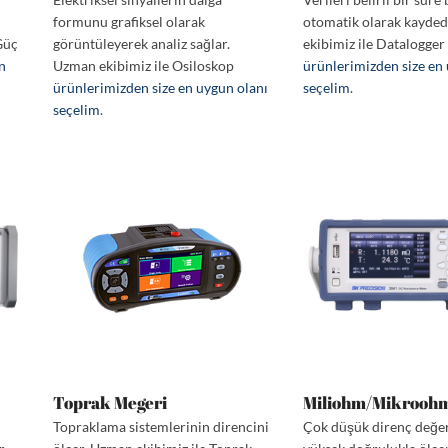
i
formunu grafiksel olarak
otomatik olarak kayde
Güç
görüntüleyerek analiz sağlar.
ekibimiz ile Datalogger
en
Uzman ekibimiz ile Osiloskop
ürünlerimizden size en
ürünlerimizden size en uygun olanı
seçelim
.
seçelim
.
Toprak Megeri
Miliohm/Mikrooh
Topraklama sistemlerinin direncini
Çok düşük direnç değer