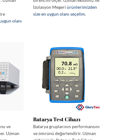
r. Uzman
direncini ölçer. Uzman ekibimiz ile
İzolasyon Megeri
ürünlerimizden
tre
size en uygun olanı seçelim
.
 uygun olanı
Batarya Test Cihazı
unu ve
Batarya gruplarının performansını
der. Uzman
ve ömrünü değerlendirir. Uzman