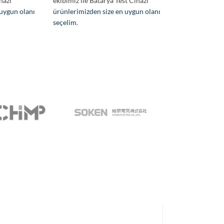
hazı
ekibimiz ile Batarya Test Cihazı
 uygun olanı
ürünlerimizden size en uygun olanı
seçelim
.