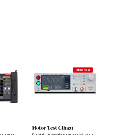
Motor Test Cihazı
e boyunca
Elektrik motorlarının sağlığını ve