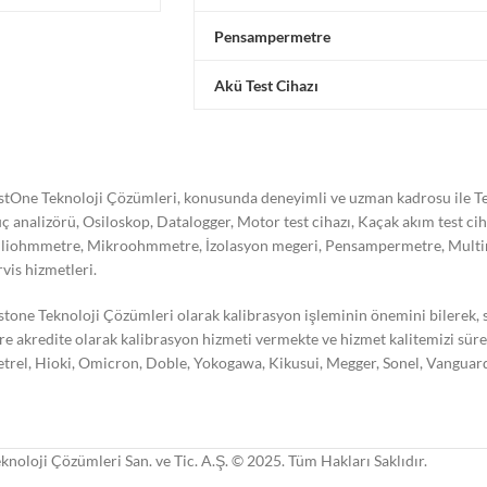
Pensampermetre
Akü Test Cihazı
stOne Teknoloji Çözümleri, konusunda deneyimli ve uzman kadrosu ile Tes
ç analizörü, Osiloskop, Datalogger, Motor test cihazı, Kaçak akım test ci
liohmmetre, Mikroohmmetre, İzolasyon megeri, Pensampermetre, Multimetre
rvis hizmetleri.
stone Teknoloji Çözümleri olarak kalibrasyon işleminin önemini bilerek,
re akredite olarak kalibrasyon hizmeti vermekte ve hizmet kalitemizi süre
trel, Hioki, Omicron, Doble, Yokogawa, Kikusui, Megger, Sonel, Vanguard,
knoloji Çözümleri San. ve Tic. A.Ş. © 2025. Tüm Hakları Saklıdır.