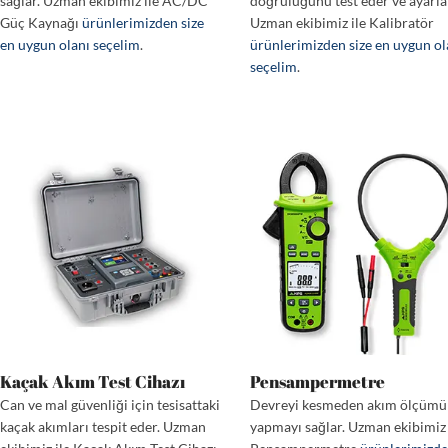
sağlar. Uzman ekibimiz ile AC/DC
doğruluğunu test eder ve ayarla
Güç Kaynağı
ürünlerimizden size
Uzman ekibimiz ile Kalibratör
en uygun olanı seçelim
.
ürünlerimizden size en uygun ol
seçelim
.
Kaçak Akım Test Cihazı
Pensampermetre
Can ve mal güvenliği için tesisattaki
Devreyi kesmeden akım ölçümü
kaçak akımları tespit eder. Uzman
yapmayı sağlar. Uzman ekibimiz 