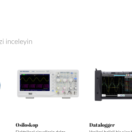
zi inceleyin
Osiloskop
Datalogger
Elektriksel sinyallerin dalga
Verileri belirli bir sür