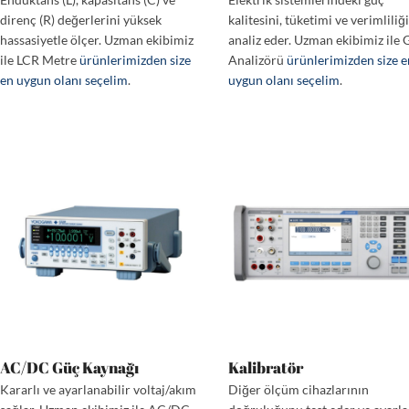
direnç (R) değerlerini yüksek
kalitesini, tüketimi ve verimliliğ
hassasiyetle ölçer. Uzman ekibimiz
analiz eder. Uzman ekibimiz ile 
ile LCR Metre
ürünlerimizden size
Analizörü
ürünlerimizden size 
en uygun olanı seçelim
.
uygun olanı seçelim
.
AC/DC Güç Kaynağı
Kalibratör
Kararlı ve ayarlanabilir voltaj/akım
Diğer ölçüm cihazlarının