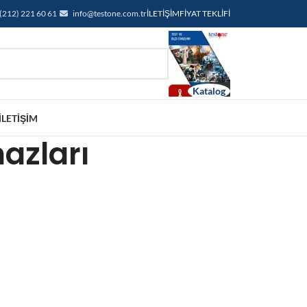
(212) 221 60 61
info@testone.com.tr
İLETIŞIM
FIYAT TEKLIFI
İLETIŞIM
hazları