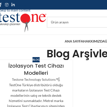
Skip to navigation
Skip to main content
ANA SAYFA
HAKKIMIZDA
Ü
Blog Arşivle
BLOG
İzolasyon Test Cihazı
Modelleri
Testone Technology Solutions
TestOne Türkiye distribütörü olduğu
markaların İzolasyon Test Cihazı
modellerinin satış ve teknik destek
hizmetini sunmaktadır. Metrel marka
İzolasyon Test Cihazlarımızı sitemizden