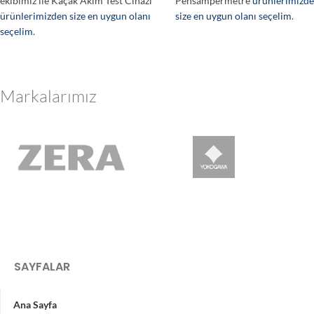
ekibimiz ile Kaçak Akım Test Cihazı
Pensampermetre
ürünlerimizd
ürünlerimizden size en uygun olanı
size en uygun olanı seçelim
.
seçelim
.
Markalarımız
SAYFALAR
Ana Sayfa