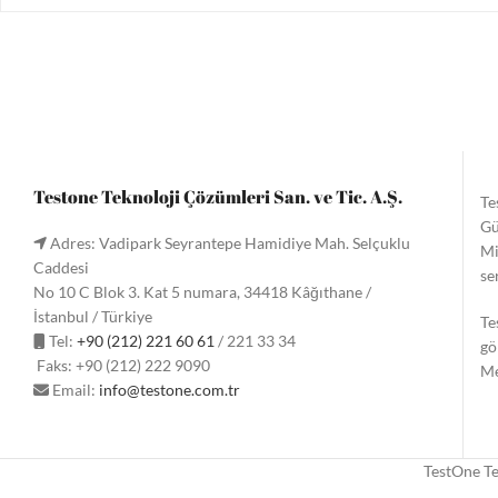
Testone Teknoloji Çözümleri San. ve Tic. A.Ş.
Te
Gü
Adres: Vadipark Seyrantepe Hamidiye Mah. Selçuklu
Mi
Caddesi
se
No 10 C Blok 3. Kat 5 numara, 34418 Kâğıthane /
İstanbul / Türkiye
Te
Tel:
+90 (212) 221 60 61
/ 221 33 34
gö
Faks: +90 (212) 222 9090
Me
Email:
info@testone.com.tr
TestOne Te