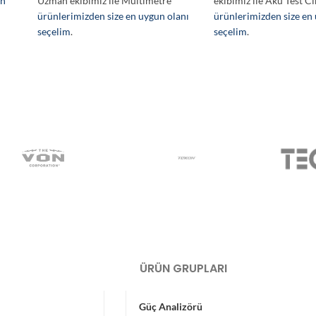
en
Uzman ekibimiz ile Multimetre
ekibimiz ile Akü Test Ci
ürünlerimizden size en uygun olanı
ürünlerimizden size en
seçelim
.
seçelim
.
ÜRÜN GRUPLARI
Güç Analizörü