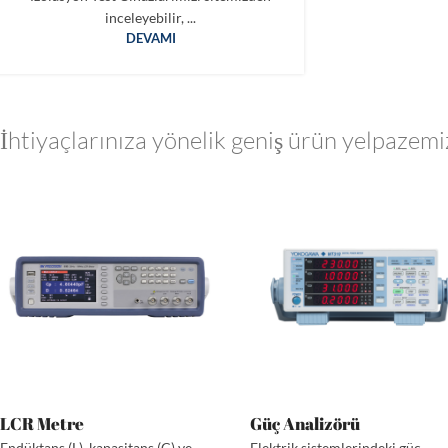
inceleyebilir, ...
DEVAMI
İhtiyaçlarınıza yönelik geniş ürün yelpazemi
LCR Metre
Güç Analizörü
Endüktans (L), kapasitans (C) ve
Elektrik sistemlerindeki güç