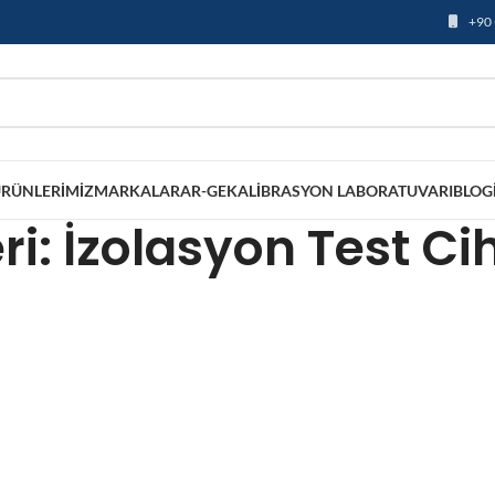
+90 
RÜNLERIMIZ
MARKALAR
AR-GE
KALIBRASYON LABORATUVARI
BLOG
ri: İzolasyon Test Ci