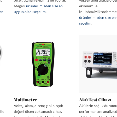
r.
ölçer. Uzman ekibimiz ile Toprak
yüksek doğrulukla ölçe
Megeri
ürünlerimizden size en
ekibimiz ile
anı
uygun olanı seçelim
.
Miliohm/Mikroohmme
ürünlerimizden size en
seçelim
.
Multimetre
Akü Test Cihazı
Voltaj, akım, direnç gibi birçok
Akülerin sağlık durum
ile
değeri ölçen çok amaçlı cihaz.
performansını analiz e