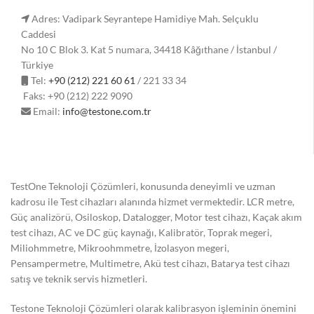
Adres: Vadipark Seyrantepe Hamidiye Mah. Selçuklu
Caddesi
No 10 C Blok 3. Kat 5 numara, 34418 Kâğıthane / İstanbul /
Türkiye
Tel:
+90 (212) 221 60 61
/ 221 33 34
Faks: +90 (212) 222 9090
Email:
info@testone.com.tr
TestOne Teknoloji Çözümleri, konusunda deneyimli ve uzman
kadrosu ile Test cihazları alanında hizmet vermektedir. LCR metre,
Güç analizörü, Osiloskop, Datalogger, Motor test cihazı, Kaçak akım
test cihazı, AC ve DC güç kaynağı, Kalibratör, Toprak megeri,
Miliohmmetre, Mikroohmmetre, İzolasyon megeri,
Pensampermetre, Multimetre, Akü test cihazı, Batarya test cihazı
satış ve teknik servis hizmetleri.
Testone Teknoloji Çözümleri olarak kalibrasyon işleminin önemini