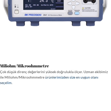
Miliohm/Mikroohmmetre
Çok düşük direnç değerlerini yüksek doğrulukla ölçer. Uzman ekibimiz
ile Miliohm/Mikroohmmetre
ürünlerimizden size en uygun olanı
seçelim
.