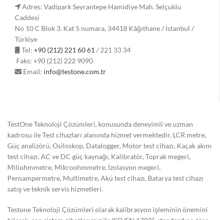
Adres: Vadipark Seyrantepe Hamidiye Mah. Selçuklu
Caddesi
No 10 C Blok 3. Kat 5 numara, 34418 Kâğıthane / İstanbul /
Türkiye
Tel:
+90 (212) 221 60 61
/ 221 33 34
Faks: +90 (212) 222 9090
Email:
info@testone.com.tr
TestOne Teknoloji Çözümleri, konusunda deneyimli ve uzman
kadrosu ile Test cihazları alanında hizmet vermektedir. LCR metre,
Güç analizörü, Osiloskop, Datalogger, Motor test cihazı, Kaçak akım
test cihazı, AC ve DC güç kaynağı, Kalibratör, Toprak megeri,
Miliohmmetre, Mikroohmmetre, İzolasyon megeri,
Pensampermetre, Multimetre, Akü test cihazı, Batarya test cihazı
satış ve teknik servis hizmetleri.
Testone Teknoloji Çözümleri olarak kalibrasyon işleminin önemini