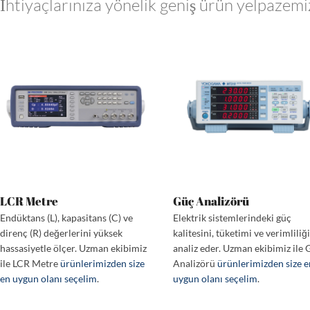
İhtiyaçlarınıza yönelik geniş ürün yelpazemi
LCR Metre
Güç Analizörü
Endüktans (L), kapasitans (C) ve
Elektrik sistemlerindeki güç
direnç (R) değerlerini yüksek
kalitesini, tüketimi ve verimliliğ
hassasiyetle ölçer. Uzman ekibimiz
analiz eder. Uzman ekibimiz ile 
ile LCR Metre
ürünlerimizden size
Analizörü
ürünlerimizden size 
en uygun olanı seçelim
.
uygun olanı seçelim
.