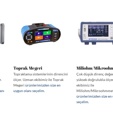
Toprak Megeri
Miliohm/Mikrooh
Topraklama sistemlerinin direncini
Çok düşük direnç değer
r.
ölçer. Uzman ekibimiz ile Toprak
yüksek doğrulukla ölçe
Megeri
ürünlerimizden size en
ekibimiz ile
anı
uygun olanı seçelim
.
Miliohm/Mikroohmme
ürünlerimizden size en
seçelim
.