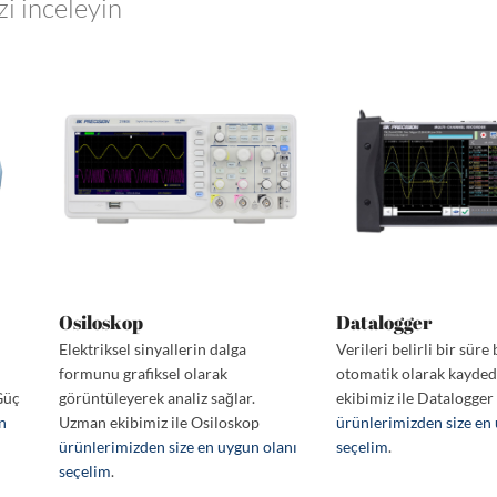
zi inceleyin
Osiloskop
Datalogger
Elektriksel sinyallerin dalga
Verileri belirli bir sür
i
formunu grafiksel olarak
otomatik olarak kayde
Güç
görüntüleyerek analiz sağlar.
ekibimiz ile Datalogger
en
Uzman ekibimiz ile Osiloskop
ürünlerimizden size en
ürünlerimizden size en uygun olanı
seçelim
.
seçelim
.