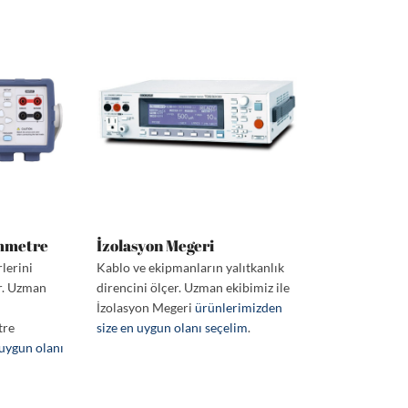
mmetre
İzolasyon Megeri
lerini
Kablo ve ekipmanların yalıtkanlık
r. Uzman
direncini ölçer. Uzman ekibimiz ile
İzolasyon Megeri
ürünlerimizden
tre
size en uygun olanı seçelim
.
 uygun olanı