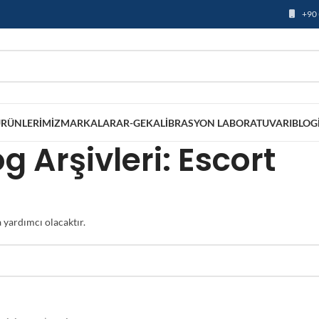
+90 
RÜNLERIMIZ
MARKALAR
AR-GE
KALIBRASYON LABORATUVARI
BLOG
og Arşivleri: Escort
 yardımcı olacaktır.