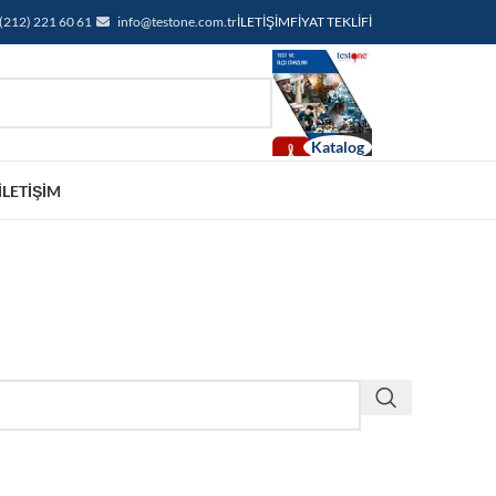
(212) 221 60 61
info@testone.com.tr
İLETIŞIM
FIYAT TEKLIFI
İLETIŞIM