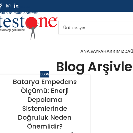
Skip to navigation
Skip to main content
ANA SAYFA
HAKKIMIZDA
Ü
Blog Arşivl
BLOG
Batarya Empedans
Ölçümü: Enerji
Depolama
Sistemlerinde
Doğruluk Neden
Önemlidir?