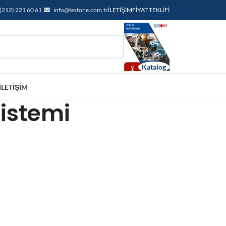
(212) 221 60 61
info@testone.com.tr
İLETIŞIM
FIYAT TEKLIFI
İLETIŞIM
sistemi