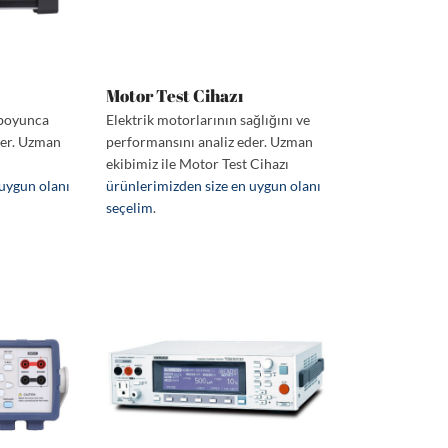
Motor Test Cihazı
e boyunca
Elektrik motorlarının sağlığını ve
der. Uzman
performansını analiz eder. Uzman
ekibimiz ile Motor Test Cihazı
 uygun olanı
ürünlerimizden size en uygun olanı
seçelim
.