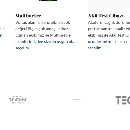
Multimetre
Akü Test Cihazı
Voltaj, akım, direnç gibi birçok
Akülerin sağlık durum
ile
değeri ölçen çok amaçlı cihaz.
performansını analiz e
en
Uzman ekibimiz ile Multimetre
ekibimiz ile Akü Test Ci
ürünlerimizden size en uygun olanı
ürünlerimizden size en
seçelim
.
seçelim
.