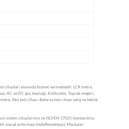
t cihazları alanında hizmet vermektedir. LCR metre,
hazı, AC ve DC güç kaynağı, Kalibratör, Toprak megeri,
, Akü test cihazı, Batarya test cihazı satış ve teknik
 son sistem cihazlarımız ile ISO/EN 17025 standardına
kli olarak arttırmayı hedeflemekteyiz. Markalar: