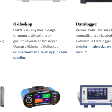
Osiloskop
Datalogger
Elektriksel sinyallerin dalga
Verileri belirli bir sür
i
formunu grafiksel olarak
otomatik olarak kayde
Güç
görüntüleyerek analiz sağlar.
ekibimiz ile Datalogger
en
Uzman ekibimiz ile Osiloskop
ürünlerimizden size en
ürünlerimizden size en uygun olanı
seçelim
.
seçelim
.