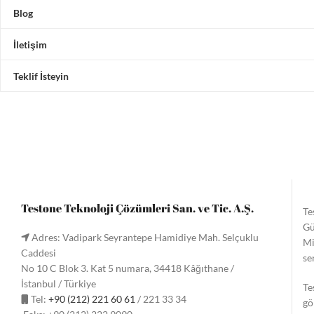
Blog
İletişim
Teklif İsteyin
Testone Teknoloji Çözümleri San. ve Tic. A.Ş.
Te
Gü
Adres: Vadipark Seyrantepe Hamidiye Mah. Selçuklu
Mi
Caddesi
se
No 10 C Blok 3. Kat 5 numara, 34418 Kâğıthane /
İstanbul / Türkiye
Te
Tel:
+90 (212) 221 60 61
/ 221 33 34
gö