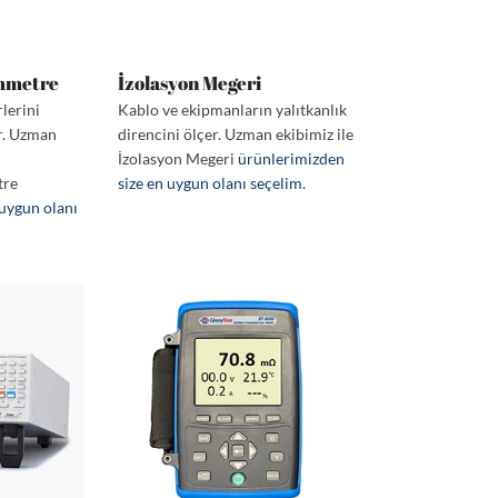
mmetre
İzolasyon Megeri
lerini
Kablo ve ekipmanların yalıtkanlık
r. Uzman
direncini ölçer. Uzman ekibimiz ile
İzolasyon Megeri
ürünlerimizden
tre
size en uygun olanı seçelim
.
 uygun olanı