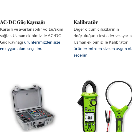
AC/DC Güç Kaynağı
Kalibratör
Kararlı ve ayarlanabilir voltaj/akım
Diğer ölçüm cihazlarının
sağlar. Uzman ekibimiz ile AC/DC
doğruluğunu test eder ve ayarla
Güç Kaynağı
ürünlerimizden size
Uzman ekibimiz ile Kalibratör
en uygun olanı seçelim
.
ürünlerimizden size en uygun ol
seçelim
.