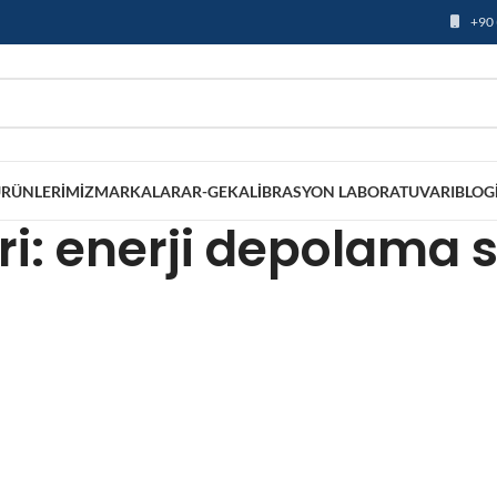
+90 
RÜNLERIMIZ
MARKALAR
AR-GE
KALIBRASYON LABORATUVARI
BLOG
eri: enerji depolama 