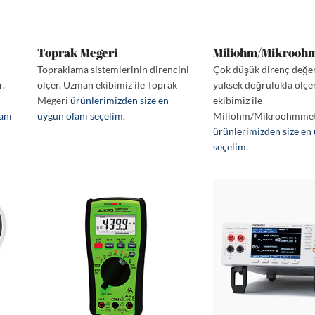
Toprak Megeri
Miliohm/Mikrooh
Topraklama sistemlerinin direncini
Çok düşük direnç değer
r.
ölçer. Uzman ekibimiz ile Toprak
yüksek doğrulukla ölçe
Megeri
ürünlerimizden size en
ekibimiz ile
anı
uygun olanı seçelim
.
Miliohm/Mikroohmme
ürünlerimizden size en
seçelim
.