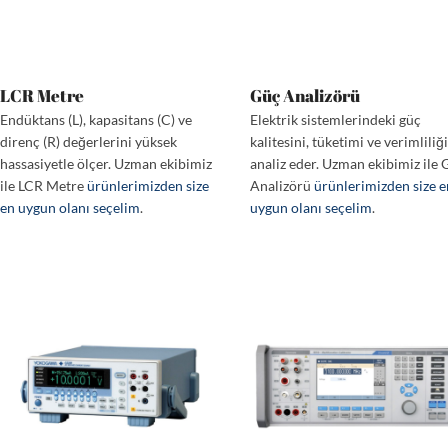
LCR Metre
Güç Analizörü
Endüktans (L), kapasitans (C) ve
Elektrik sistemlerindeki güç
direnç (R) değerlerini yüksek
kalitesini, tüketimi ve verimliliğ
hassasiyetle ölçer. Uzman ekibimiz
analiz eder. Uzman ekibimiz ile 
ile LCR Metre
ürünlerimizden size
Analizörü
ürünlerimizden size 
en uygun olanı seçelim
.
uygun olanı seçelim
.