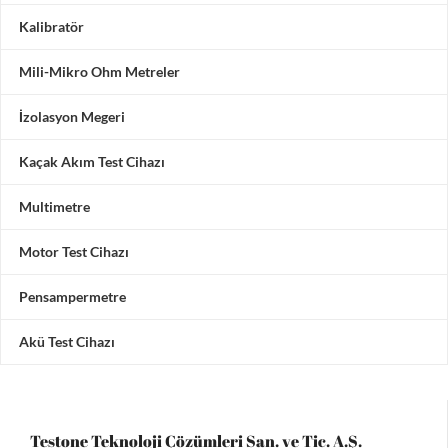
Kalibratör
Mili-Mikro Ohm Metreler
İzolasyon Megeri
Kaçak Akım Test Cihazı
Multimetre
Motor Test Cihazı
Pensampermetre
Akü Test Cihazı
Testone Teknoloji Çözümleri San. ve Tic. A.Ş.