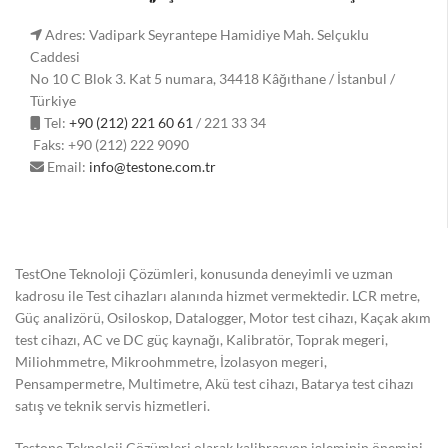
Adres: Vadipark Seyrantepe Hamidiye Mah. Selçuklu
Caddesi
No 10 C Blok 3. Kat 5 numara, 34418 Kâğıthane / İstanbul /
Türkiye
Tel:
+90 (212) 221 60 61
/ 221 33 34
Faks: +90 (212) 222 9090
Email:
info@testone.com.tr
TestOne Teknoloji Çözümleri, konusunda deneyimli ve uzman
kadrosu ile Test cihazları alanında hizmet vermektedir. LCR metre,
Güç analizörü, Osiloskop, Datalogger, Motor test cihazı, Kaçak akım
test cihazı, AC ve DC güç kaynağı, Kalibratör, Toprak megeri,
Miliohmmetre, Mikroohmmetre, İzolasyon megeri,
Pensampermetre, Multimetre, Akü test cihazı, Batarya test cihazı
satış ve teknik servis hizmetleri.
Testone Teknoloji Çözümleri olarak kalibrasyon işleminin önemini