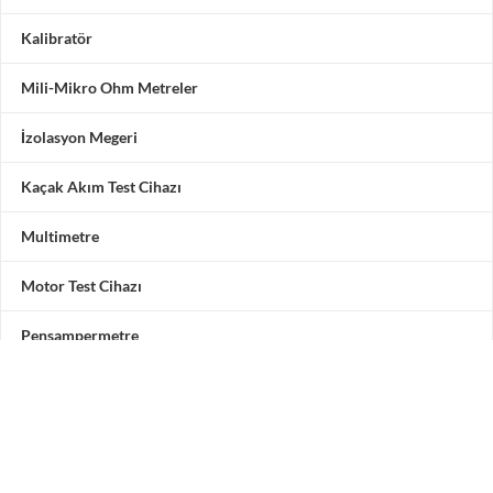
Kalibratör
Mili-Mikro Ohm Metreler
İzolasyon Megeri
Kaçak Akım Test Cihazı
Multimetre
Motor Test Cihazı
Pensampermetre
Akü Test Cihazı