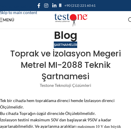
+90 (212) 221 60 61
Skip to navigation
Skip to main content
MENÜ
Blog
ŞARTNAMELER
Toprak ve İzolasyon Megeri
Metrel MI-2088 Teknik
Şartnamesi
Testone Teknoloji Çözümleri
Tek bir cihazla hem topraklama direnci hemde İzolasyon direnci
Ölçülmelidir.
Bu cihazla Toprağın özgül direncide Ölçülebilmelidir.
İzolasyon testini maksimum 50V dan başlayarak 950V a kadar
ayarlanabilmelidir. Ve ayarlanma aralıkları
maksimum 10 V dan büyük