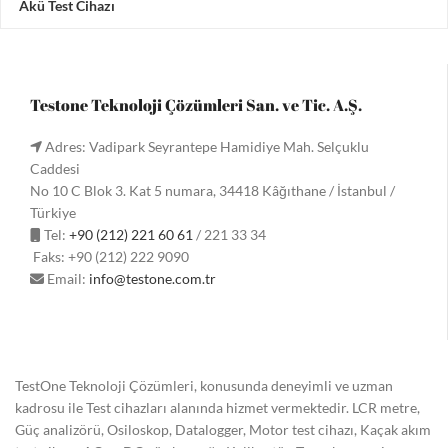
Akü Test Cihazı
Testone Teknoloji Çözümleri San. ve Tic. A.Ş.
Adres: Vadipark Seyrantepe Hamidiye Mah. Selçuklu
Caddesi
No 10 C Blok 3. Kat 5 numara, 34418 Kâğıthane / İstanbul /
Türkiye
Tel:
+90 (212) 221 60 61
/ 221 33 34
Faks: +90 (212) 222 9090
Email:
info@testone.com.tr
TestOne Teknoloji Çözümleri, konusunda deneyimli ve uzman
kadrosu ile Test cihazları alanında hizmet vermektedir. LCR metre,
Güç analizörü, Osiloskop, Datalogger, Motor test cihazı, Kaçak akım