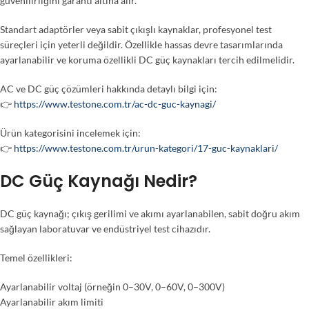
güvenilirliğini garanti altına alır.
Standart adaptörler veya sabit çıkışlı kaynaklar, profesyonel test
süreçleri için yeterli değildir. Özellikle hassas devre tasarımlarında
ayarlanabilir ve koruma özellikli DC güç kaynakları tercih edilmelidir.
AC ve DC güç çözümleri hakkında detaylı bilgi için:
👉
https://www.testone.com.tr/ac-dc-guc-kaynagi/
Ürün kategorisini incelemek için:
👉
https://www.testone.com.tr/urun-kategori/17-guc-kaynaklari/
DC Güç Kaynağı Nedir?
DC güç kaynağı; çıkış gerilimi ve akımı ayarlanabilen, sabit doğru akım
sağlayan laboratuvar ve endüstriyel test cihazıdır.
Temel özellikleri:
Ayarlanabilir voltaj (örneğin 0–30V, 0–60V, 0–300V)
Ayarlanabilir akım limiti