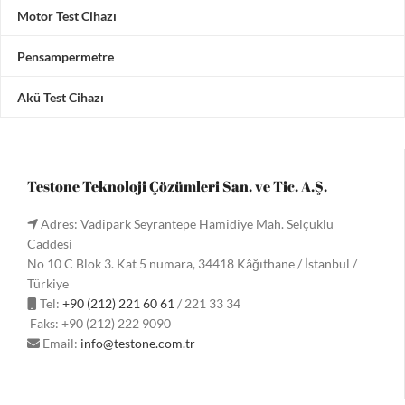
Motor Test Cihazı
Pensampermetre
Akü Test Cihazı
Testone Teknoloji Çözümleri San. ve Tic. A.Ş.
Adres: Vadipark Seyrantepe Hamidiye Mah. Selçuklu
Caddesi
No 10 C Blok 3. Kat 5 numara, 34418 Kâğıthane / İstanbul /
Türkiye
Tel:
+90 (212) 221 60 61
/ 221 33 34
Faks: +90 (212) 222 9090
Email:
info@testone.com.tr