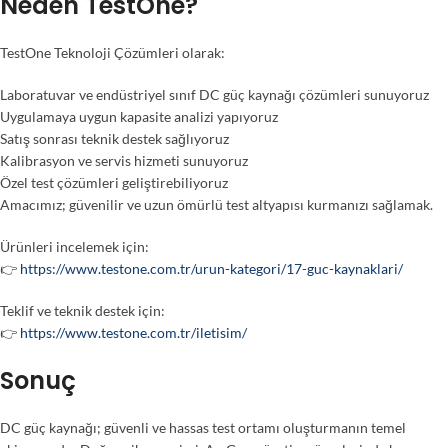
Neden TestOne?
TestOne Teknoloji Çözümleri olarak:
Laboratuvar ve endüstriyel sınıf DC güç kaynağı çözümleri sunuyoruz
Uygulamaya uygun kapasite analizi yapıyoruz
Satış sonrası teknik destek sağlıyoruz
Kalibrasyon ve servis hizmeti sunuyoruz
Özel test çözümleri geliştirebiliyoruz
Amacımız; güvenilir ve uzun ömürlü test altyapısı kurmanızı sağlamak.
Ürünleri incelemek için:
👉
https://www.testone.com.tr/urun-kategori/17-guc-kaynaklari/
Teklif ve teknik destek için:
👉
https://www.testone.com.tr/iletisim/
Sonuç
DC güç kaynağı; güvenli ve hassas test ortamı oluşturmanın temel