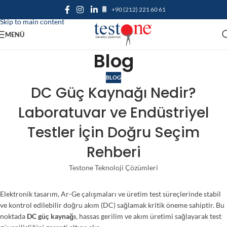
+90 (212) 221 60 61
Skip to navigation
Skip to main content
MENÜ
Blog
BLOG
DC Güç Kaynağı Nedir?
Laboratuvar ve Endüstriyel
Testler İçin Doğru Seçim
Rehberi
Testone Teknoloji Çözümleri
Elektronik tasarım, Ar-Ge çalışmaları ve üretim test süreçlerinde stabil
ve kontrol edilebilir doğru akım (DC) sağlamak kritik öneme sahiptir. Bu
noktada
DC güç kaynağı
, hassas gerilim ve akım üretimi sağlayarak test