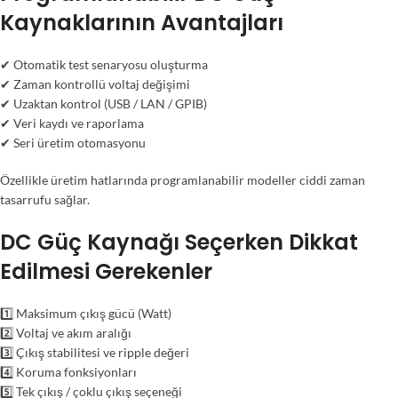
Kaynaklarının Avantajları
✔ Otomatik test senaryosu oluşturma
✔ Zaman kontrollü voltaj değişimi
✔ Uzaktan kontrol (USB / LAN / GPIB)
✔ Veri kaydı ve raporlama
✔ Seri üretim otomasyonu
Özellikle üretim hatlarında programlanabilir modeller ciddi zaman
tasarrufu sağlar.
DC Güç Kaynağı Seçerken Dikkat
Edilmesi Gerekenler
1️⃣ Maksimum çıkış gücü (Watt)
2️⃣ Voltaj ve akım aralığı
3️⃣ Çıkış stabilitesi ve ripple değeri
4️⃣ Koruma fonksiyonları
5️⃣ Tek çıkış / çoklu çıkış seçeneği