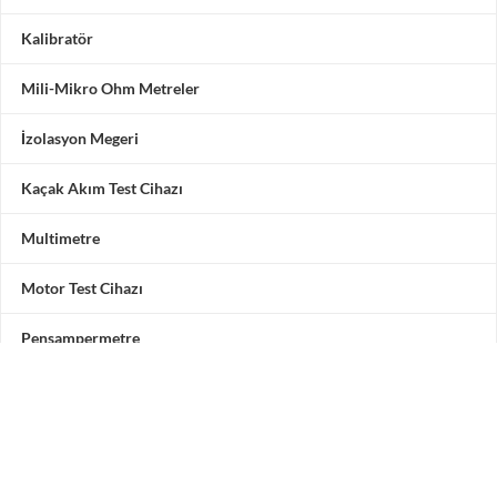
Kalibratör
Mili-Mikro Ohm Metreler
İzolasyon Megeri
Kaçak Akım Test Cihazı
Multimetre
Motor Test Cihazı
Pensampermetre
Akü Test Cihazı