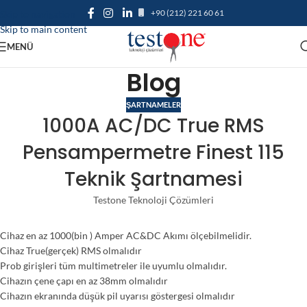
+90 (212) 221 60 61
Skip to navigation
Skip to main content
MENÜ
Blog
ŞARTNAMELER
1000A AC/DC True RMS
Pensampermetre Finest 115
Teknik Şartnamesi
Testone Teknoloji Çözümleri
Cihaz en az 1000(bin ) Amper AC&DC Akımı ölçebilmelidir.
Cihaz True(gerçek) RMS olmalıdır
Prob girişleri tüm multimetreler ile uyumlu olmalıdır.
Cihazın çene çapı en az 38mm olmalıdır
Cihazın ekranında düşük pil uyarısı göstergesi olmalıdır